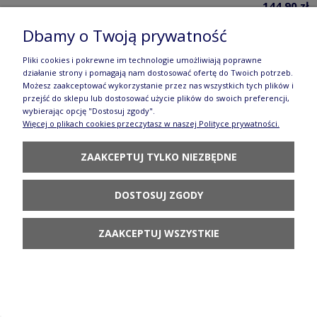
144,90 zł
POWIADOM O
Dbamy o Twoją prywatność
DOSTĘPNOŚCI
Pliki cookies i pokrewne im technologie umożliwiają poprawne
działanie strony i pomagają nam dostosować ofertę do Twoich potrzeb.
Możesz zaakceptować wykorzystanie przez nas wszystkich tych plików i
przejść do sklepu lub dostosować użycie plików do swoich preferencji,
wybierając opcję "Dostosuj zgody".
Więcej o plikach cookies przeczytasz w naszej Polityce prywatności.
Cukiernica uszka V 0,18 L C015 GZ44
ZAAKCEPTUJ TYLKO NIEZBĘDNE
Manufaktura w Bolesławcu Forest Line
136,90 zł
DOSTOSUJ ZGODY
DO KOSZYKA
ZAAKCEPTUJ WSZYSTKIE