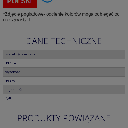
*Zdjęcie poglądowe- odcienie kolorów mogą odbiegać od
rzeczywistych.
DANE TECHNICZNE
szerokość z uchem
13,5 cm
wysokość
11 cm
pojemność
0,48 L
PRODUKTY POWIĄZANE