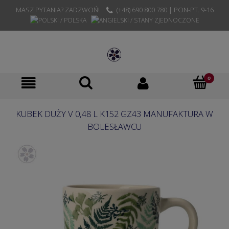
MASZ PYTANIA? ZADZWOŃ!
(+48) 690 800 780 | PON-PT. 9-16
KUBEK DUŻY V 0,48 L K152 GZ43 MANUFAKTURA W
BOLESŁAWCU