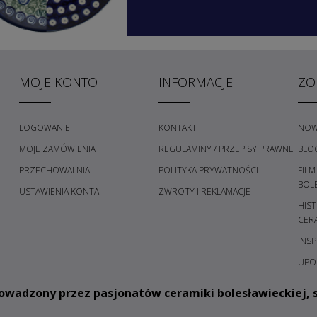
MOJE KONTO
INFORMACJE
ZO
LOGOWANIE
KONTAKT
NOW
MOJE ZAMÓWIENIA
REGULAMINY / PRZEPISY PRAWNE
BLO
PRZECHOWALNIA
POLITYKA PRYWATNOŚCI
FILM
H
BOL
USTAWIENIA KONTA
ZWROTY I REKLAMACJE
HIST
CER
INSP
UPO
owadzony przez pasjonatów ceramiki bolesławieckiej, s