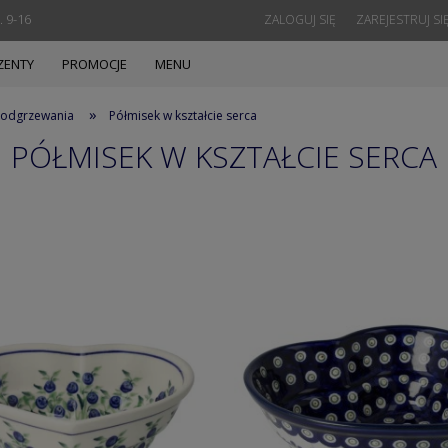
. 9-16
ZALOGUJ SIĘ
ZAREJESTRUJ SI
ZENTY
PROMOCJE
MENU
»
 podgrzewania
Półmisek w kształcie serca
PÓŁMISEK W KSZTAŁCIE SERCA