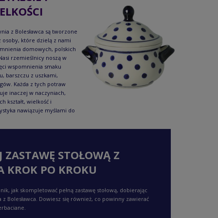
ELKOŚCI
nia z Bolesławca są tworzone
 osoby, które dzielą z nami
mnienia domowych, polskich
Nasi rzemieślnicy noszą w
ęci wspomnienia smaku
u, barszczu z uszkami,
gów. Każda z tych potraw
je inaczej w naczyniach,
ch kształt, wielkość i
ystyka nawiązuje myślami do
J ZASTAWĘ STOŁOWĄ Z
A KROK PO KROKU
nik, jak skompletować pełną zastawę stołową, dobierając
a z Bolesławca. Dowiesz się również, co powinny zawierać
erbaciane.