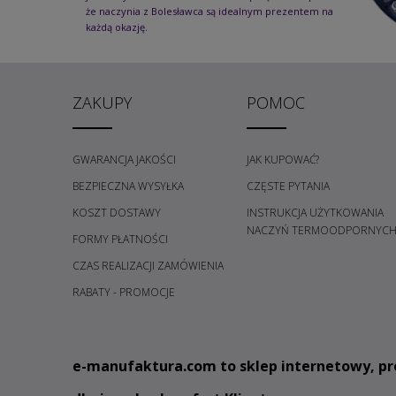
że naczynia z Bolesławca są idealnym prezentem na
każdą okazję.
ZAKUPY
POMOC
GWARANCJA JAKOŚCI
JAK KUPOWAĆ?
BEZPIECZNA WYSYŁKA
CZĘSTE PYTANIA
KOSZT DOSTAWY
INSTRUKCJA UŻYTKOWANIA
NACZYŃ TERMOODPORNYC
FORMY PŁATNOŚCI
CZAS REALIZACJI ZAMÓWIENIA
RABATY - PROMOCJE
e
-manufaktura.com
to sklep internetowy, pr