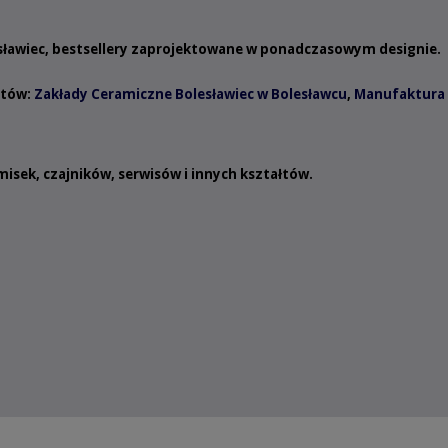
esławiec, bestsellery zaprojektowane w ponadczasowym designie.
ntów:
Zakłady Ceramiczne Bolesławiec w Bolesławcu
,
Manufaktura 
misek
,
czajników
,
serwisów
i innych
kształtów
.