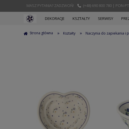
MASZ PYTANIA? ZADZWOŃ!
(+48) 690 800 780 | PON-PT
DEKORACJE
KSZTAŁTY
SERWISY
PRE
»
»
Strona główna
Kształty
Naczynia do zapiekania i