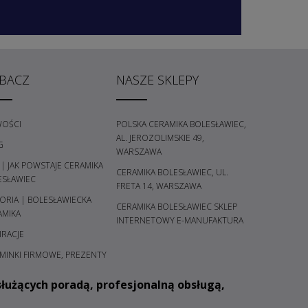
BACZ
NASZE SKLEPY
OŚCI
POLSKA CERAMIKA BOLESŁAWIEC,
AL. JEROZOLIMSKIE 49,
G
WARSZAWA
 | JAK POWSTAJE CERAMIKA
CERAMIKA BOLESŁAWIEC, UL.
ESŁAWIEC
FRETA 14, WARSZAWA
ORIA | BOLESŁAWIECKA
CERAMIKA BOLESŁAWIEC SKLEP
AMIKA
INTERNETOWY E-MANUFAKTURA
IRACJE
MINKI FIRMOWE, PREZENTY
łużących poradą, profesjonalną obsługą,