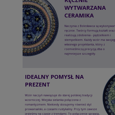
WYTWARZANA
CERAMIKA
Naczynia z Bolesławca są wykonywa
ręcznie. Twórcy formują kształt oraz
realizują zdobienia - pędzelkiem i
stempelkiem. Każdy wzór ma swoje
własnego projektanta, który z
rzemieślniczą precyzją dba o
najmniejsze szczegóły.
IDEALNY POMYSŁ NA
PREZENT
Wzór naczyń nawiązuje do starej polskiej tradycji
wzorniczej. Wiejska sielanka połączona z
romantyzmem. Niekiedy stosujemy również styl
prowansalski, a czasami rustykalny. Przy tym zawsze
jesteśmy na czasie z trendami. To połączenie sprawia,