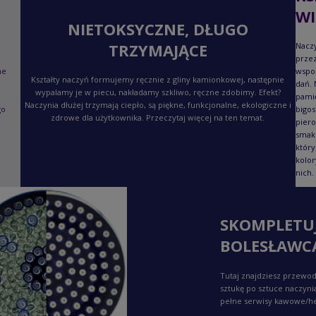
WI
NIETOKSYCZNE, DŁUGO
TRZYMAJĄCE
Naczy
przez
ne
wspo
Kształty naczyń formujemy ręcznie z gliny kamionkowej, następnie
dań. 
wypalamy je w piecu, nakładamy szkliwo, ręczne zdobimy. Efekt?
pami
Naczynia dłużej trzymają ciepło, są piękne, funkcjonalne, ekologiczne i
go
bigos
zdrowe dla użytkownika. Przeczytaj więcej na ten temat.
piero
smaku
który
kolor
nich.
SKOMPLETU
BOLESŁAWC
Tutaj znajdziesz przewod
sztukę po sztuce naczyni
pełne serwisy kawowe/h