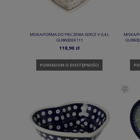
MISKA/FORMA DO PIECZENIA SERCE V 0,4 L
MISKA/F
GU860DEK111
GU860D
118,90 zł
POWIADOM O DOSTĘPNOŚCI
PO