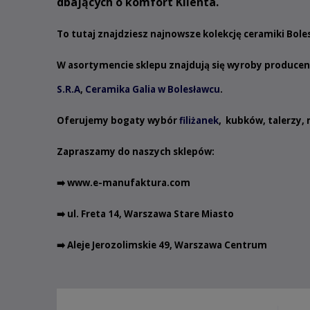
dbających o komfort Klienta.
To tutaj znajdziesz najnowsze kolekcję ceramiki Bol
W asortymencie sklepu znajdują się wyroby produce
S.R.A
,
Ceramika Galia w Bolesławcu
.
Oferujemy bogaty wybór
filiżanek
,
kubków
,
talerzy
,
Zapraszamy do naszych sklepów:
➡️
www.e-manufaktura.com
➡️ ul. Freta 14, Warszawa Stare Miasto
➡️ Aleje Jerozolimskie 49, Warszawa Centrum