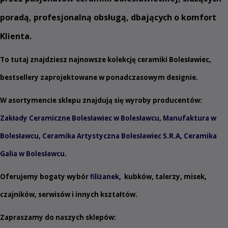
poradą, profesjonalną obsługą, dbających o komfort
Klienta.
To tutaj znajdziesz najnowsze kolekcję ceramiki Bolesławiec,
bestsellery zaprojektowane w ponadczasowym designie.
W asortymencie sklepu znajdują się wyroby producentów:
Zakłady Ceramiczne Bolesławiec w Bolesławcu
,
Manufaktura w
Bolesławcu
,
Ceramika Artystyczna Bolesławiec S.R.A
,
Ceramika
Galia w Bolesławcu
.
Oferujemy bogaty wybór
filiżanek
,
kubków
,
talerzy
,
misek
,
czajników
,
serwisów
i innych
kształtów
.
Zapraszamy do naszych sklepów: