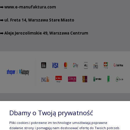
➡️
www.e-manufaktura.com
➡️ ul. Freta 14, Warszawa Stare Miasto
➡️ Aleje Jerozolimskie 49, Warszawa Centrum
Copyright ©
2012- 2025 Wojciech Czubaczyński
| Aleje
Dbamy o Twoją prywatność
Jerozolimskie 49, 00-696 Warszawa | e-mail:
biuro@e-
Pliki cookies i pokrewne im technologie umożliwiają poprawne
manufaktura.com
|
działanie strony i pomagają nam dostosować ofertę do Twoich potrzeb.