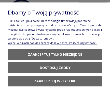
DO KOSZYKA
Dbamy o Twoją prywatność
Pliki cookies i pokrewne im technologie umożliwiają poprawne
działanie strony i pomagają nam dostosować ofertę do Twoich potrzeb.
Możesz zaakceptować wykorzystanie przez nas wszystkich tych plików i
przejść do sklepu lub dostosować użycie plików do swoich preferencji,
wybierając opcję "Dostosuj zgody".
Więcej o plikach cookies przeczytasz w naszej Polityce prywatności.
Filiżanka i spodek V 0,2 L Kocia łapka Galia
120,80 zł
ZAAKCEPTUJ TYLKO NIEZBĘDNE
POWIADOM O
DOSTĘPNOŚCI
DOSTOSUJ ZGODY
ZAAKCEPTUJ WSZYSTKIE
Filiżanka i spodek V 0,2 L Czarny kot Galia
124,80 zł