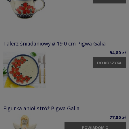
Talerz śniadaniowy ø 19,0 cm Pigwa Galia
94,80 zł
DO KOSZYKA
Figurka anioł stróż Pigwa Galia
77,80 zł
POWIADOM O