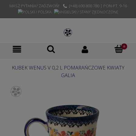
MASZ PYTANIA? ZADZWOŃ!
(+48) 690 800 780 | PON-PT. 9-16
KUBEK WENUS V 0,2 L POMARAŃCZOWE KWIATY
GALIA