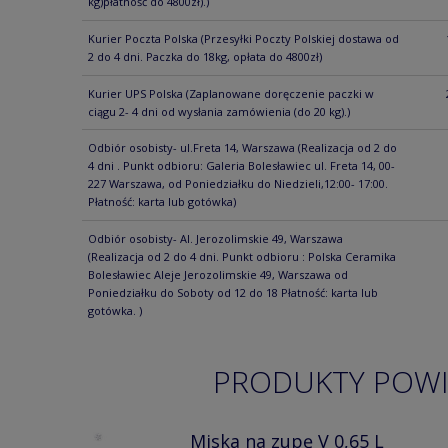
kg)płatność do 4800zł).)
Kurier Poczta Polska
(Przesyłki Poczty Polskiej dostawa od
2 do 4 dni. Paczka do 18kg, opłata do 4800zł)
Kurier UPS Polska
(Zaplanowane doręczenie paczki w
ciągu 2- 4 dni od wysłania zamówienia (do 20 kg).)
Odbiór osobisty- ul.Freta 14, Warszawa
(Realizacja od 2 do
4 dni . Punkt odbioru: Galeria Bolesławiec ul. Freta 14, 00-
227 Warszawa, od Poniedziałku do Niedzieli,12:00- 17:00.
Płatność: karta lub gotówka)
Odbiór osobisty- Al. Jerozolimskie 49, Warszawa
(Realizacja od 2 do 4 dni. Punkt odbioru : Polska Ceramika
Bolesławiec Aleje Jerozolimskie 49, Warszawa od
Poniedziałku do Soboty od 12 do 18 Płatność: karta lub
gotówka. )
PRODUKTY POW
Miska na zupę V 0,65 L