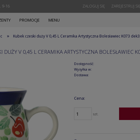
. 9-16
ZALOGUJ SIĘ
ZAREJESTRUJ SI
ZENTY
PROMOCJE
MENU
»
ec
Kubek czeski duży V 0,45 L Ceramika Artystyczna Bolesławiec K073 dek
I DUŻY V 0,45 L CERAMIKA ARTYSTYCZNA BOLESŁAWIEC K
Dostępność:
Wysyłka w:
Dostawa:
Cena:
szt.