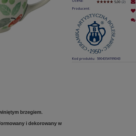
Ocena:
Producent:
Kod produktu:
5904354199043
winiętym brzegiem.
e formowany i dekorowany w