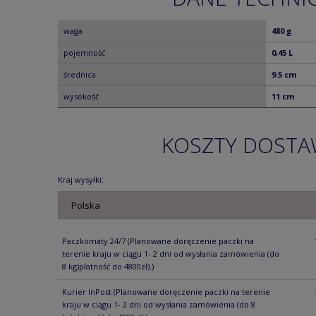
waga
480 g
pojemność
0,45 L
średnica
9.5 cm
wysokość
11 cm
KOSZTY DOST
Kraj wysyłki:
Paczkomaty 24/7
(Planowane doręczenie paczki na
terenie kraju w ciągu 1- 2 dni od wysłania zamówienia (do
8 kg)płatność do 4800zł).)
Kurier InPost
(Planowane doręczenie paczki na terenie
kraju w ciągu 1- 2 dni od wysłania zamówienia (do 8