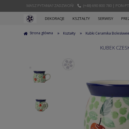
MASZ PYTANIA? ZADZWOŃ!
(+48) 690 800 780 | PON-PT
DEKORACJE
KSZTAŁTY
SERWISY
PRE
»
»
Strona główna
Kształty
Kubki Ceramika Bolesławi
KUBEK CZESK