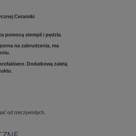
ycznej Ceramiki
a pomocą stempli i pędzla.
odporna na zabrudzenia, ma
eniu.
krofalówce. Dodatkową zaletą
duktu.
ać od rzeczywistych.
CZNE