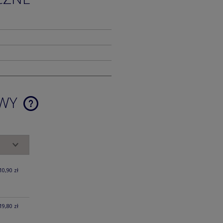
AWY
CENA NIE ZAWIERA EWENTUALNYCH
KOSZTÓW PŁATNOŚCI
10,90 zł
19,80 zł