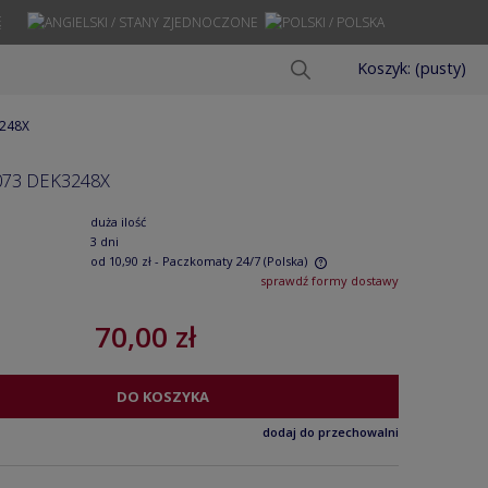
Ę
Koszyk:
(pusty)
3248X
073 DEK3248X
duża ilość
3 dni
od 10,90 zł
- Paczkomaty 24/7
(Polska)
sprawdź formy dostawy
Cena nie zawiera ewentualnych kosztów
70,00 zł
płatności
DO KOSZYKA
dodaj do przechowalni