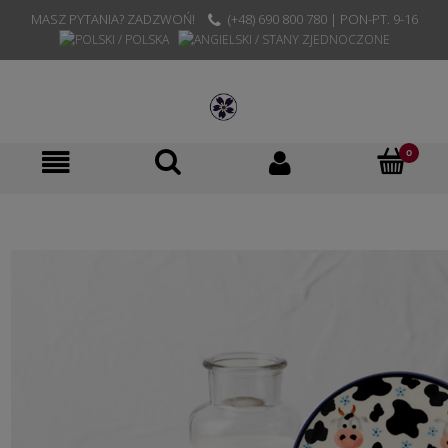
MASZ PYTANIA? ZADZWOŃ!
(+48) 690 800 780 | PON-PT. 9-16