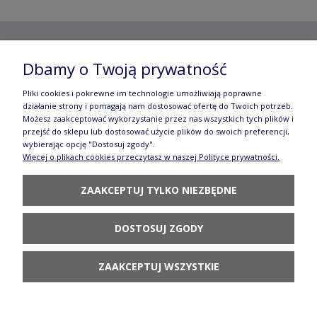
Copyright ©
2012- 2025 Wojciech Czubaczyński
| Aleje
Dbamy o Twoją prywatność
Jerozolimskie 49, 00-696 Warszawa | e-mail:
biuro@e-
Pliki cookies i pokrewne im technologie umożliwiają poprawne
manufaktura.com
|
działanie strony i pomagają nam dostosować ofertę do Twoich potrzeb.
Możesz zaakceptować wykorzystanie przez nas wszystkich tych plików i
przejść do sklepu lub dostosować użycie plików do swoich preferencji,
Wszelkie prawa zastrzeżone. Fotografie oraz opisy zamieszczone
wybierając opcję "Dostosuj zgody".
Więcej o plikach cookies przeczytasz w naszej Polityce prywatności.
na stronie stanowią własność autora, kopiowanie, edycja,
ZAAKCEPTUJ TYLKO NIEZBĘDNE
rozpowszechnianie bez zgody autora zabronione.
Te treści objęte są prawem autorskim, a korzystanie z nich może
być negatywne w skutkach. Jeżeli chcesz uzyskać zgodę, napisz do
DOSTOSUJ ZGODY
nas.
ZAAKCEPTUJ WSZYSTKIE
POKAŻ PEŁNĄ WERSJĘ STRONY