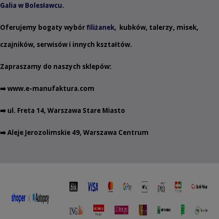
Galia w Bolesławcu
.
Oferujemy bogaty wybór
filiżanek
,
kubków
,
talerzy
,
misek
,
czajników
,
serwisów
i innych
kształtów
.
Zapraszamy do naszych sklepów:
➡️
www.e-manufaktura.com
➡️ ul. Freta 14, Warszawa Stare Miasto
➡️ Aleje Jerozolimskie 49, Warszawa Centrum