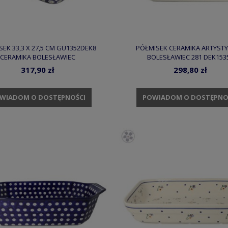
EK 33,3 X 27,5 CM GU1352DEK8
PÓŁMISEK CERAMIKA ARTYST
CERAMIKA BOLESŁAWIEC
BOLESŁAWIEC 281 DEK153
317,90 zł
298,80 zł
WIADOM O DOSTĘPNOŚCI
POWIADOM O DOSTĘPNO