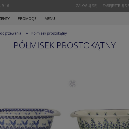
. 9-16
ZALOGUJ SIĘ
ZAREJESTRUJ SI
ZENTY
PROMOCJE
MENU
»
 podgrzewania
Półmisek prostokątny
PÓŁMISEK PROSTOKĄTNY