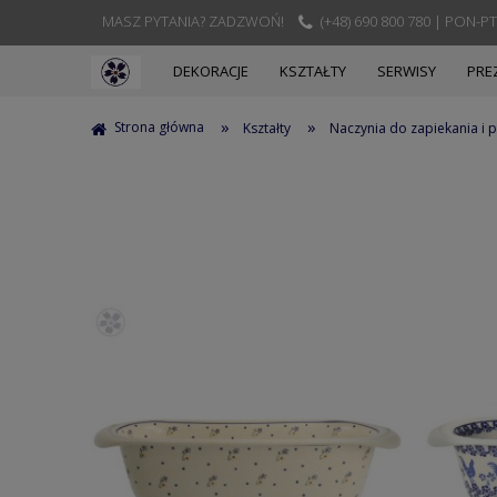
MASZ PYTANIA? ZADZWOŃ!
(+48) 690 800 780 | PON-PT
DEKORACJE
KSZTAŁTY
SERWISY
PRE
»
»
Strona główna
Kształty
Naczynia do zapiekania i