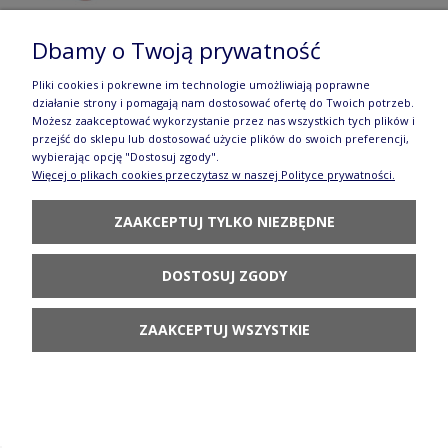
Dbamy o Twoją prywatność
Tacka 21,5cm x 14,5cm Ceramika Artystyczna
Pliki cookies i pokrewne im technologie umożliwiają poprawne
działanie strony i pomagają nam dostosować ofertę do Twoich potrzeb.
Bolesławiec sushi C21 dek3248X
Możesz zaakceptować wykorzystanie przez nas wszystkich tych plików i
przejść do sklepu lub dostosować użycie plików do swoich preferencji,
74,80 zł
wybierając opcję "Dostosuj zgody".
Więcej o plikach cookies przeczytasz w naszej Polityce prywatności.
DO KOSZYKA
ZAAKCEPTUJ TYLKO NIEZBĘDNE
DOSTOSUJ ZGODY
ZAAKCEPTUJ WSZYSTKIE
Pudełko na kubek 10,5 cm Manufaktura w
Bolesławcu
16,00 zł
POWIADOM O