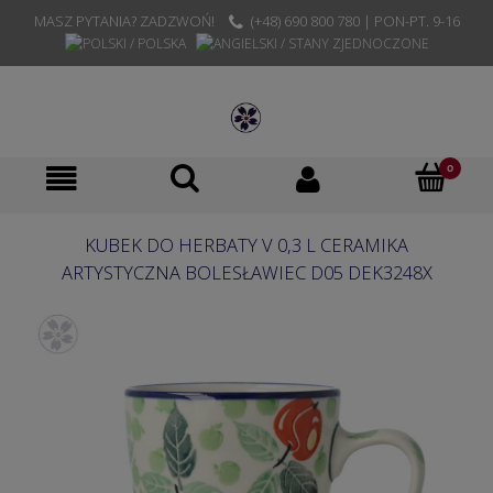
MASZ PYTANIA? ZADZWOŃ!
(+48) 690 800 780 | PON-PT. 9-16
KUBEK DO HERBATY V 0,3 L CERAMIKA
ARTYSTYCZNA BOLESŁAWIEC D05 DEK3248X