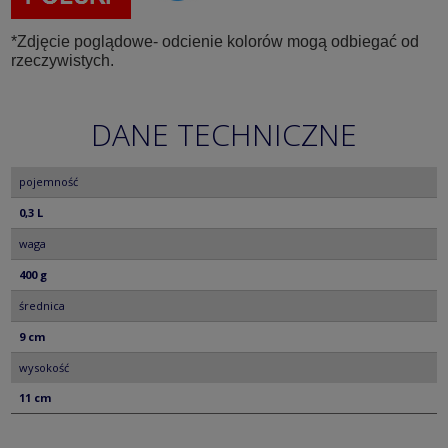
*Zdjęcie poglądowe- odcienie kolorów mogą odbiegać od
rzeczywistych.
DANE TECHNICZNE
pojemność
0,3 L
waga
400 g
średnica
9 cm
wysokość
11 cm