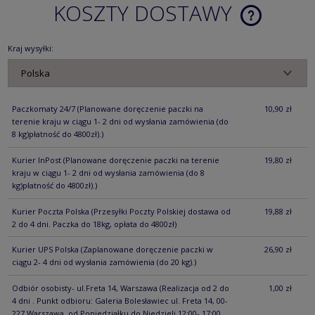
KOSZTY DOSTAWY
CENA NIE ZA
KOSZTÓW PŁ
Kraj wysyłki:
Paczkomaty 24/7
(Planowane doręczenie paczki na
10,90 zł
terenie kraju w ciągu 1- 2 dni od wysłania zamówienia (do
8 kg)płatność do 4800zł).)
Kurier InPost
(Planowane doręczenie paczki na terenie
19,80 zł
kraju w ciągu 1- 2 dni od wysłania zamówienia (do 8
kg)płatność do 4800zł).)
Kurier Poczta Polska
(Przesyłki Poczty Polskiej dostawa od
19,88 zł
2 do 4 dni. Paczka do 18kg, opłata do 4800zł)
Kurier UPS Polska
(Zaplanowane doręczenie paczki w
26,90 zł
ciągu 2- 4 dni od wysłania zamówienia (do 20 kg).)
Odbiór osobisty- ul.Freta 14, Warszawa
(Realizacja od 2 do
1,00 zł
4 dni . Punkt odbioru: Galeria Bolesławiec ul. Freta 14, 00-
227 Warszawa, od Poniedziałku do Niedzieli,12:00- 17:00.