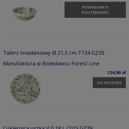
POWIADOM O
DOSTĘPNOŚCI
Talerz śniadaniowy Ø 21,5 cm T134 GZ39
Manufaktura w Bolesławcu Forest Line
124,90 zł
DO KOSZYKA
Cukiernica uszka V 0,18 L C015 GZ39