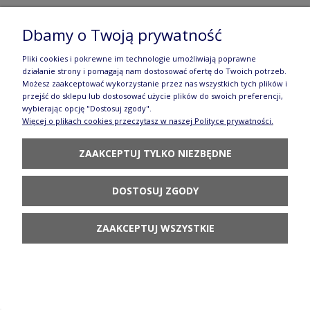
Cukiernica uszka V 0,18 L C015 GZ44
Dbamy o Twoją prywatność
Manufaktura w Bolesławcu Forest Line
Pliki cookies i pokrewne im technologie umożliwiają poprawne
136,90 zł
działanie strony i pomagają nam dostosować ofertę do Twoich potrzeb.
Możesz zaakceptować wykorzystanie przez nas wszystkich tych plików i
DO KOSZYKA
przejść do sklepu lub dostosować użycie plików do swoich preferencji,
wybierając opcję "Dostosuj zgody".
Więcej o plikach cookies przeczytasz w naszej Polityce prywatności.
ZAAKCEPTUJ TYLKO NIEZBĘDNE
DOSTOSUJ ZGODY
Cukiernica uszka V 0,18 L C015 GZ43
Manufaktura w Bolesławcu Forest Line
ZAAKCEPTUJ WSZYSTKIE
136,90 zł
POWIADOM O
DOSTĘPNOŚCI