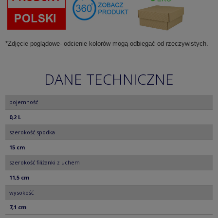
*Zdjęcie poglądowe- odcienie kolorów mogą odbiegać od rzeczywistych.
DANE TECHNICZNE
pojemność
0,2 L
szerokość spodka
15 cm
szerokość filiżanki z uchem
11,5 cm
wysokość
7,1 cm