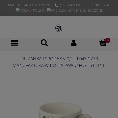
MASZ PYTANIA? ZADZWOŃ!
(+48) 690 800 780 | PON-PT. 9-16
FILIŻANKA I SPODEK V 0,2 L F043 GZ39
MANUFAKTURA W BOLESŁAWCU FOREST LINE