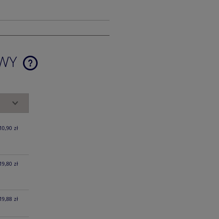
AWY
CENA NIE ZAWIERA EWENTUALNYCH
KOSZTÓW PŁATNOŚCI
10,90 zł
19,80 zł
19,88 zł