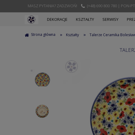
MASZ PYTANIA? ZADZWOŃ!
(+48) 690 800 780 | PON-PT
DEKORACJE
KSZTAŁTY
SERWISY
PRE
»
»
Strona główna
Kształty
Talerze Ceramika Bolesła
TALER