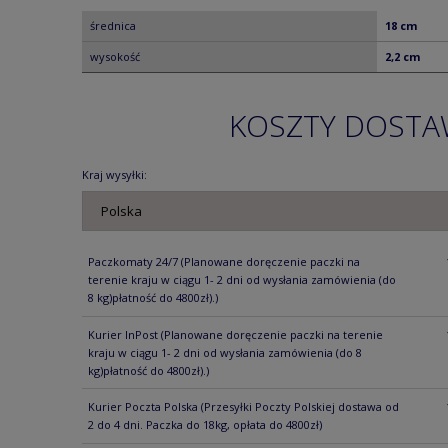
średnica
18 cm
wysokość
2,2 cm
KOSZTY DOST
Kraj wysyłki:
Paczkomaty 24/7
(Planowane doręczenie paczki na
terenie kraju w ciągu 1- 2 dni od wysłania zamówienia (do
8 kg)płatność do 4800zł).)
Kurier InPost
(Planowane doręczenie paczki na terenie
kraju w ciągu 1- 2 dni od wysłania zamówienia (do 8
kg)płatność do 4800zł).)
Kurier Poczta Polska
(Przesyłki Poczty Polskiej dostawa od
2 do 4 dni. Paczka do 18kg, opłata do 4800zł)