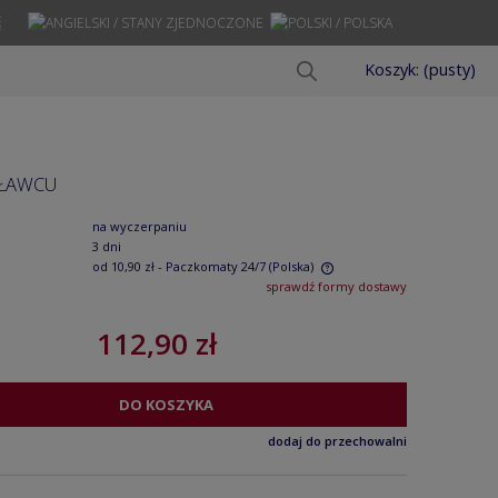
Ę
Koszyk:
(pusty)
SŁAWCU
na wyczerpaniu
3 dni
od 10,90 zł
- Paczkomaty 24/7
(Polska)
sprawdź formy dostawy
Cena nie zawiera ewentualnych kosztów
112,90 zł
płatności
DO KOSZYKA
dodaj do przechowalni