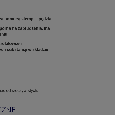
a pomocą stempli i pędzla.
odporna na zabrudzenia, ma
eniu.
rofalówce i
ych substancji w składzie
ać od rzeczywistych.
CZNE