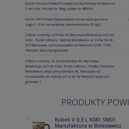
Kurier Poczta Polska
(Przesyłki Poczty Polskiej dostawa od
2 do 4 dni. Paczka do 18kg, opłata do 4800zł)
Kurier UPS Polska
(Zaplanowane doręczenie paczki w
ciągu 2- 4 dni od wysłania zamówienia (do 20 kg).)
Odbiór osobisty- ul.Freta 14, Warszawa
(Realizacja od 2 do
4 dni . Punkt odbioru: Galeria Bolesławiec ul. Freta 14, 00-
227 Warszawa, od Poniedziałku do Niedzieli,12:00- 17:00.
Płatność: karta lub gotówka)
Odbiór osobisty- Al. Jerozolimskie 49, Warszawa
(Realizacja od 2 do 4 dni. Punkt odbioru : Polska Ceramika
Bolesławiec Aleje Jerozolimskie 49, Warszawa od
Poniedziałku do Soboty od 12 do 18 Płatność: karta lub
gotówka. )
PRODUKTY POW
Kubek V 0,3 L K081 SM01
Manufaktura w Bolesławcu