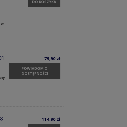
DO KOSZYKA
 w
01
79,90 zł
POWIADOM O
DOSTĘPNOŚCI
any
58
114,90 zł