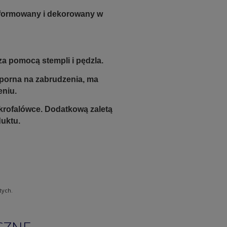
e formowany i dekorowany w
a pomocą stempli i pędzla.
odporna na zabrudzenia, ma
eniu.
krofalówce. Dodatkową zaletą
duktu.
tych.