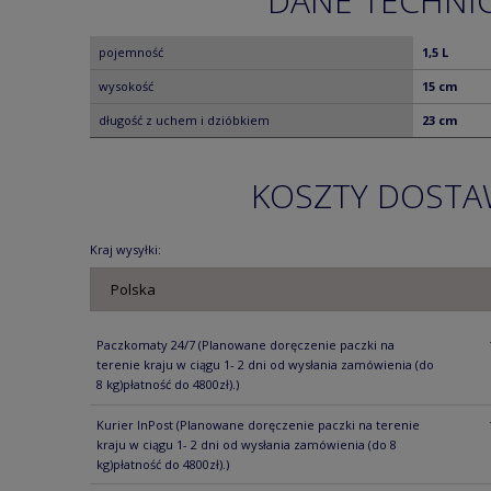
DANE TECHNI
pojemność
1,5 L
wysokość
15 cm
długość z uchem i dzióbkiem
23 cm
KOSZTY DOST
Kraj wysyłki:
Paczkomaty 24/7
(Planowane doręczenie paczki na
terenie kraju w ciągu 1- 2 dni od wysłania zamówienia (do
8 kg)płatność do 4800zł).)
Kurier InPost
(Planowane doręczenie paczki na terenie
kraju w ciągu 1- 2 dni od wysłania zamówienia (do 8
kg)płatność do 4800zł).)