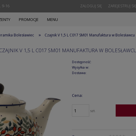
. 9-16
ZALOGUJ SIĘ
ZAREJESTRUJ SI
ZENTY
PROMOCJE
MENU
»
eramika Bolesławiec
Czajnik V 1,5 L C017 SM01 Manufaktura w Bolesławcu
CZAJNIK V 1,5 L C017 SM01 MANUFAKTURA W BOLESŁAWC
Dostępność:
Wysyłka w:
Dostawa:
Cena:
szt.