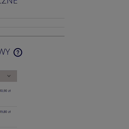
CZNE
AWY
CENA NIE ZAWIERA EWENTUALNYCH
KOSZTÓW PŁATNOŚCI
10,90 zł
19,80 zł