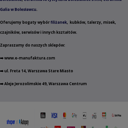
Galia w Bolesławcu
.
Oferujemy bogaty wybór
filiżanek
,
kubków
,
talerzy
,
misek
,
czajników
,
serwisów
i innych
kształtów
.
Zapraszamy do naszych sklepów:
➡️
www.e-manufaktura.com
➡️ ul. Freta 14, Warszawa Stare Miasto
➡️ Aleje Jerozolimskie 49, Warszawa Centrum