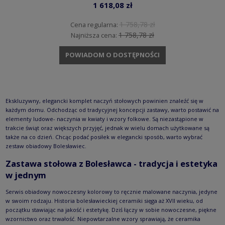
1 618,08 zł
1 758,78 zł
Cena regularna:
1 758,78 zł
Najniższa cena:
POWIADOM O DOSTĘPNOŚCI
Ekskluzywny, elegancki komplet naczyń stołowych powinien znaleźć się w
każdym domu. Odchodząc od tradycyjnej koncepcji zastawy, warto postawić na
elementy ludowe- naczynia w kwiaty i wzory folkowe. Są niezastąpione w
trakcie świąt oraz większych przyjęć, jednak w wielu domach użytkowane są
także na co dzień. Chcąc podać posiłek w elegancki sposób, warto wybrać
zestaw obiadowy Bolesławiec.
Zastawa stołowa z Bolesławca - tradycja i estetyka
w jednym
Serwis obiadowy nowoczesny kolorowy to ręcznie malowane naczynia, jedyne
w swoim rodzaju. Historia bolesławieckiej ceramiki sięga aż XVII wieku, od
początku stawiając na jakość i estetykę. Dziś łączy w sobie nowoczesne, piękne
wzornictwo oraz trwałość. Niepowtarzalne wzory sprawiają, że ceramika