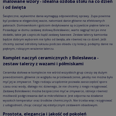
malowane wzory - idealna ozdoba stołu na co dzień
i od święta
Świąteczne, wykwintne dania wymagają odpowiedniej oprawy. Zupa powinna
być podana w eleganckiej wazie, natomiast danie główne na efektownych
paterach. Domownikom i gościom dedykowane są oczywiście piękne talerze.
Posiadając w domu zastawę stołową Bolesławiec, warto sięgnąć też po inne
dodatki, takie jak czajniczki bądź zastawy kawowe. Zestaw talerzy kamionka
będzie dobrym wyborem nie tylko od święta, ale również na co dzień. Jeśli
chcemy zaznać odrobiny luksusu podczas obiadu czy kolacji, podajmy danie na
pięknym, robiącym wrażenie talerzu.
Komplet naczyń ceramicznych z Bolesławca -
zestaw talerzy z wazami i półmiskami
Ceramika stołowa w komplecie nie wśród wszystkich grup cieszy się dużym
powodzeniem, głównie ze względu na przeświadczenie, jakoby nie można było
myć jej w zmywarce. Tego rodzaju urządzenie pozwala zaoszczędzić sporo
czasu oraz wody, dlatego nic dziwnego, że nie chcemy z niego rezygnować.
Zastawę Bolesławiec można bezpiecznie myć w zmywarce, istnieje również
możliwość podgrzewania dań w mikrofalówce. Jest odporna na działanie
wysokich temperatur oraz środków chemicznych. Nie trzeba więc rezygnować
z udogodnień, chcąc cieszyć się estetycznym zestawem obiadowym.
Prostota, elegancja i jakość od pokoleń