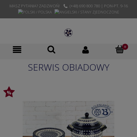
MASZ PYTANIA? ZADZWOŃ!
(+48) 690 800 780 | PON-PT. 9-16
SERWIS OBIADOWY