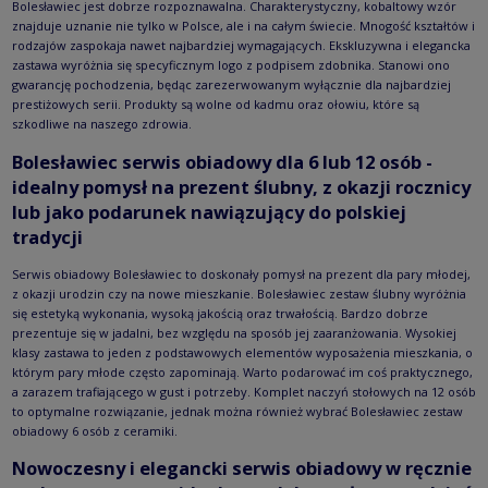
Bolesławiec jest dobrze rozpoznawalna. Charakterystyczny, kobaltowy wzór
znajduje uznanie nie tylko w Polsce, ale i na całym świecie. Mnogość kształtów i
rodzajów zaspokaja nawet najbardziej wymagających. Ekskluzywna i elegancka
zastawa wyróżnia się specyficznym logo z podpisem zdobnika. Stanowi ono
gwarancję pochodzenia, będąc zarezerwowanym wyłącznie dla najbardziej
prestiżowych serii. Produkty są wolne od kadmu oraz ołowiu, które są
szkodliwe na naszego zdrowia.
Bolesławiec serwis obiadowy dla 6 lub 12 osób -
idealny pomysł na prezent ślubny, z okazji rocznicy
lub jako podarunek nawiązujący do polskiej
tradycji
Serwis obiadowy Bolesławiec to doskonały pomysł na prezent dla pary młodej,
z okazji urodzin czy na nowe mieszkanie. Bolesławiec zestaw ślubny wyróżnia
się estetyką wykonania, wysoką jakością oraz trwałością. Bardzo dobrze
prezentuje się w jadalni, bez względu na sposób jej zaaranżowania. Wysokiej
klasy zastawa to jeden z podstawowych elementów wyposażenia mieszkania, o
którym pary młode często zapominają. Warto podarować im coś praktycznego,
a zarazem trafiającego w gust i potrzeby. Komplet naczyń stołowych na 12 osób
to optymalne rozwiązanie, jednak można również wybrać Bolesławiec zestaw
obiadowy 6 osób z ceramiki.
Nowoczesny i elegancki serwis obiadowy w ręcznie