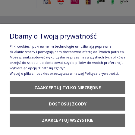
Copyright ©
2012- 2025 Wojciech Czubaczyński
| Aleje
Dbamy o Twoją prywatność
Jerozolimskie 49, 00-696 Warszawa | e-mail:
biuro@e-
Pliki cookies i pokrewne im technologie umożliwiają poprawne
manufaktura.com
|
działanie strony i pomagają nam dostosować ofertę do Twoich potrzeb.
Możesz zaakceptować wykorzystanie przez nas wszystkich tych plików i
przejść do sklepu lub dostosować użycie plików do swoich preferencji,
Wszelkie prawa zastrzeżone. Fotografie oraz opisy zamieszczone
wybierając opcję "Dostosuj zgody".
Więcej o plikach cookies przeczytasz w naszej Polityce prywatności.
na stronie stanowią własność autora, kopiowanie, edycja,
ZAAKCEPTUJ TYLKO NIEZBĘDNE
rozpowszechnianie bez zgody autora zabronione.
Te treści objęte są prawem autorskim, a korzystanie z nich może
być negatywne w skutkach. Jeżeli chcesz uzyskać zgodę, napisz do
DOSTOSUJ ZGODY
nas.
ZAAKCEPTUJ WSZYSTKIE