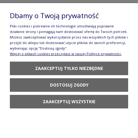
Miska V 2,0 L M193 IM02 Manufaktura w
Dbamy o Twoją prywatność
Bolesławcu
Pliki cookies i pokrewne im technologie umożliwiają poprawne
383,90 zł
działanie strony i pomagają nam dostosować ofertę do Twoich potrzeb.
Możesz zaakceptować wykorzystanie przez nas wszystkich tych plików i
POWIADOM O
przejść do sklepu lub dostosować użycie plików do swoich preferencji,
DOSTĘPNOŚCI
wybierając opcję "Dostosuj zgody".
Więcej o plikach cookies przeczytasz w naszej Polityce prywatności.
ZAAKCEPTUJ TYLKO NIEZBĘDNE
DOSTOSUJ ZGODY
Talerz śniadaniowy Ø 21,5 cm T134 GZ39
Manufaktura w Bolesławcu Forest Line
ZAAKCEPTUJ WSZYSTKIE
124,90 zł
DO KOSZYKA