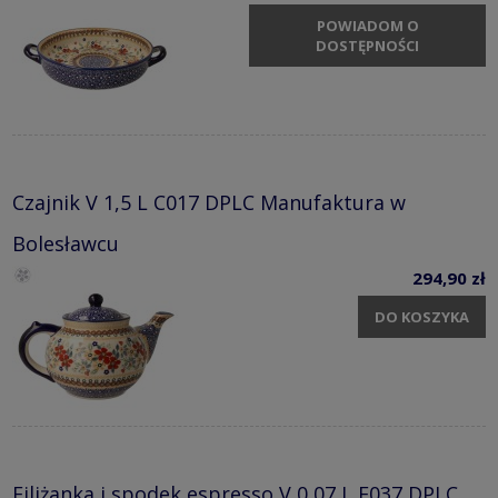
POWIADOM O
DOSTĘPNOŚCI
Czajnik V 1,5 L C017 DPLC Manufaktura w
Bolesławcu
294,90 zł
DO KOSZYKA
Filiżanka i spodek espresso V 0,07 L F037 DPLC