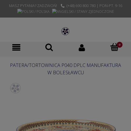
MASZ PYTANIA? ZADZWOŃ!
(+48) 690 800 780 | PON-PT. 9-16
PATERA/TORTOWNICA P040 DPLC MANUFAKTURA
W BOLESŁAWCU