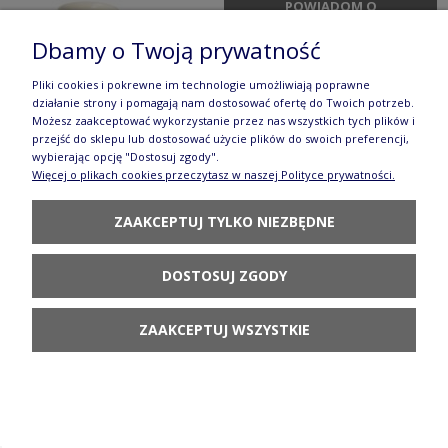
POWIADOM O
DOSTĘPNOŚCI
Dbamy o Twoją prywatność
Pliki cookies i pokrewne im technologie umożliwiają poprawne
działanie strony i pomagają nam dostosować ofertę do Twoich potrzeb.
Możesz zaakceptować wykorzystanie przez nas wszystkich tych plików i
przejść do sklepu lub dostosować użycie plików do swoich preferencji,
wybierając opcję "Dostosuj zgody".
Cukiernica uszka V 0,18 L C015 GZ43
Więcej o plikach cookies przeczytasz w naszej Polityce prywatności.
Manufaktura w Bolesławcu Forest Line
ZAAKCEPTUJ TYLKO NIEZBĘDNE
136,90 zł
POWIADOM O
DOSTOSUJ ZGODY
DOSTĘPNOŚCI
ZAAKCEPTUJ WSZYSTKIE
Cukiernica uszka V 0,18 L C015 GZ39