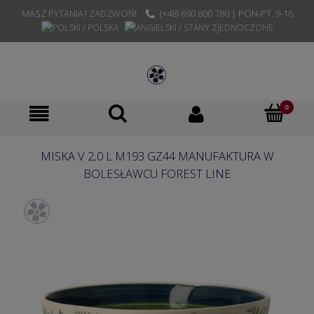
MASZ PYTANIA? ZADZWOŃ!
(+48) 690 800 780 | PON-PT. 9-16
MISKA V 2,0 L M193 GZ44 MANUFAKTURA W
BOLESŁAWCU FOREST LINE