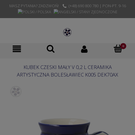
MASZ PYTANIA? ZADZWOŃ!
(+48) 690 800 780 | PON-PT. 9-16
KUBEK CZESKI MAŁY V 0,2 L CERAMIKA
ARTYSTYCZNA BOLESŁAWIEC K005 DEK70AX