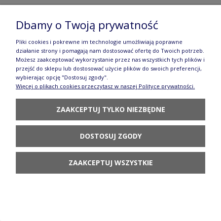
K236 dek70AX
Dbamy o Twoją prywatność
51,70 zł
Pliki cookies i pokrewne im technologie umożliwiają poprawne
POWIADOM O
działanie strony i pomagają nam dostosować ofertę do Twoich potrzeb.
DOSTĘPNOŚCI
Możesz zaakceptować wykorzystanie przez nas wszystkich tych plików i
przejść do sklepu lub dostosować użycie plików do swoich preferencji,
wybierając opcję "Dostosuj zgody".
Więcej o plikach cookies przeczytasz w naszej Polityce prywatności.
ZAAKCEPTUJ TYLKO NIEZBĘDNE
Talerz do pizzy Ø 33cm Ceramika Artystyczna
DOSTOSUJ ZGODY
Bolesławiec D53 dek70AX
247,80 zł
ZAAKCEPTUJ WSZYSTKIE
POWIADOM O
DOSTĘPNOŚCI