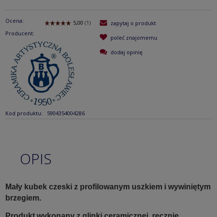
Ocena:
zapytaj o produkt
Producent:
poleć znajomemu
dodaj opinię
Kod produktu:
5904354004286
OPIS
Mały kubek czeski z profilowanym uszkiem i wywiniętym
brzegiem.
Produkt wykonany z glinki ceramicznej, ręcznie