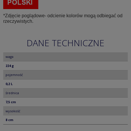
*Zdjęcie poglądowe- odcienie kolorów mogą odbiegać od
rzeczywistych.
DANE TECHNICZNE
waga
224 g
pojemność
0,2 L
średnica
7,5 cm
wysokość
8 cm