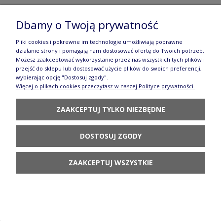
Dbamy o Twoją prywatność
Pliki cookies i pokrewne im technologie umożliwiają poprawne
działanie strony i pomagają nam dostosować ofertę do Twoich potrzeb.
Możesz zaakceptować wykorzystanie przez nas wszystkich tych plików i
przejść do sklepu lub dostosować użycie plików do swoich preferencji,
wybierając opcję "Dostosuj zgody".
Więcej o plikach cookies przeczytasz w naszej Polityce prywatności.
ZAAKCEPTUJ TYLKO NIEZBĘDNE
DOSTOSUJ ZGODY
ZAAKCEPTUJ WSZYSTKIE
TALERZ GŁĘBOKI CERAMIKA ARTYSTYCZNA BOLESŁAWIEC 026
DEK2812X
85,23 zł