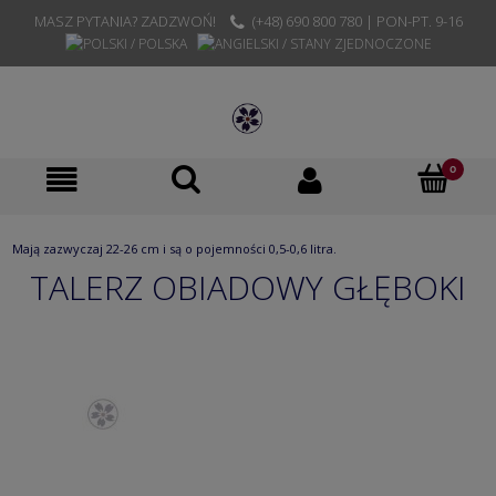
MASZ PYTANIA? ZADZWOŃ!
(+48) 690 800 780 | PON-PT. 9-16
Mają zazwyczaj 22-26 cm i są o pojemności 0,5-0,6 litra.
TALERZ OBIADOWY GŁĘBOKI