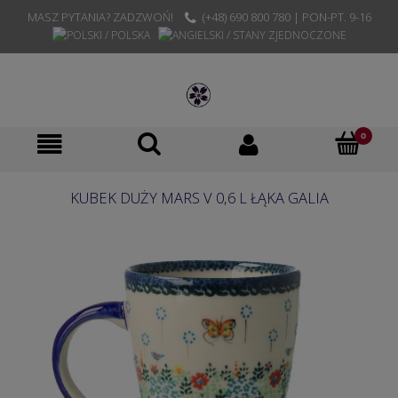
MASZ PYTANIA? ZADZWOŃ!
(+48) 690 800 780 | PON-PT. 9-16
KUBEK DUŻY MARS V 0,6 L ŁĄKA GALIA