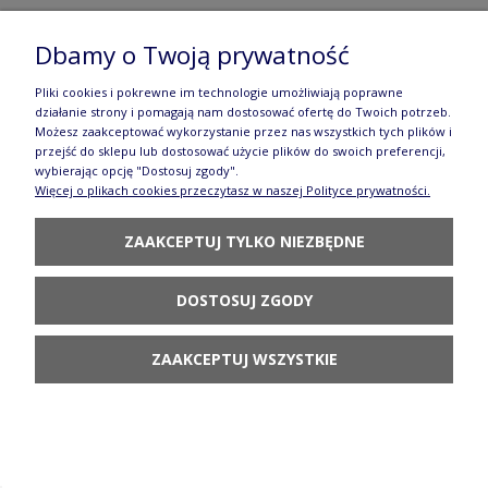
Kubek beczka V 0,5 L Nasturcja Galia
Dbamy o Twoją prywatność
131,80 zł
Pliki cookies i pokrewne im technologie umożliwiają poprawne
działanie strony i pomagają nam dostosować ofertę do Twoich potrzeb.
POWIADOM O
Możesz zaakceptować wykorzystanie przez nas wszystkich tych plików i
DOSTĘPNOŚCI
przejść do sklepu lub dostosować użycie plików do swoich preferencji,
wybierając opcję "Dostosuj zgody".
Więcej o plikach cookies przeczytasz w naszej Polityce prywatności.
ZAAKCEPTUJ TYLKO NIEZBĘDNE
Maselnica 19,5 cm Łąka Galia
DOSTOSUJ ZGODY
181,80 zł
ZAAKCEPTUJ WSZYSTKIE
POWIADOM O
DOSTĘPNOŚCI