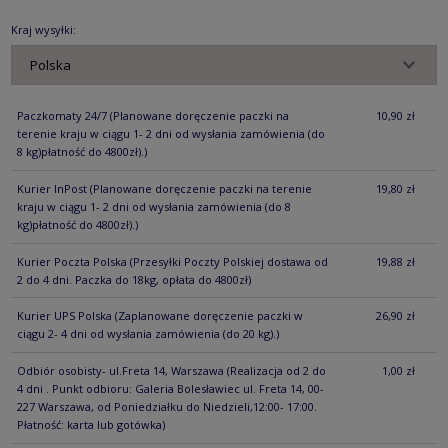
KOSZTÓW PŁ
Kraj wysyłki:
Paczkomaty 24/7
(Planowane doręczenie paczki na
10,90 zł
terenie kraju w ciągu 1- 2 dni od wysłania zamówienia (do
8 kg)płatność do 4800zł).)
Kurier InPost
(Planowane doręczenie paczki na terenie
19,80 zł
kraju w ciągu 1- 2 dni od wysłania zamówienia (do 8
kg)płatność do 4800zł).)
Kurier Poczta Polska
(Przesyłki Poczty Polskiej dostawa od
19,88 zł
2 do 4 dni. Paczka do 18kg, opłata do 4800zł)
Kurier UPS Polska
(Zaplanowane doręczenie paczki w
26,90 zł
ciągu 2- 4 dni od wysłania zamówienia (do 20 kg).)
Odbiór osobisty- ul.Freta 14, Warszawa
(Realizacja od 2 do
1,00 zł
4 dni . Punkt odbioru: Galeria Bolesławiec ul. Freta 14, 00-
227 Warszawa, od Poniedziałku do Niedzieli,12:00- 17:00.
Płatność: karta lub gotówka)