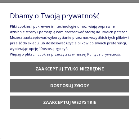
Talerz deserowy Ø 18 cm T131 GM13
Dbamy o Twoją prywatność
Manufaktura w Bolesławcu
Pliki cookies i pokrewne im technologie umożliwiają poprawne
działanie strony i pomagają nam dostosować ofertę do Twoich potrzeb.
69,90 zł
Możesz zaakceptować wykorzystanie przez nas wszystkich tych plików i
przejść do sklepu lub dostosować użycie plików do swoich preferencji,
DO KOSZYKA
wybierając opcję "Dostosuj zgody".
Więcej o plikach cookies przeczytasz w naszej Polityce prywatności.
ZAAKCEPTUJ TYLKO NIEZBĘDNE
DOSTOSUJ ZGODY
Talerz deserowy Ø 18 cm T131 DPML
ZAAKCEPTUJ WSZYSTKIE
Manufaktura w Bolesławcu
69,90 zł
POWIADOM O
DOSTĘPNOŚCI