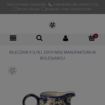
MASZ PYTANIA? ZADZWOŃ!
(+48) 690 800 780 | PON-PT. 9-16
MLECZNIK V 0,18 L D019 IM02 MANUFAKTURA W
BOLESŁAWCU