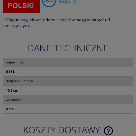
*Zdjęcie poglądowe- odcienie kolorów mogą odbiegać od
rzeczywistych.
DANE TECHNICZNE
pojemność
0,18 L
długość z uchem
10,2 cm
wysokość
8 cm
KOSZTY DOSTAWY
CENA NIE ZA