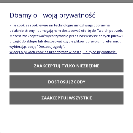
Dbamy o Twoją prywatność
Pliki cookies i pokrewne im technologie umożliwiają poprawne
działanie strony i pomagają nam dostosować ofertę do Twoich potrzeb.
Możesz zaakceptować wykorzystanie przez nas wszystkich tych plików i
przejść do sklepu lub dostosować użycie plików do swoich preferencji,
wybierając opcję "Dostosuj zgody".
Więcej o plikach cookies przeczytasz w naszej Polityce prywatności.
ZAAKCEPTUJ TYLKO NIEZBĘDNE
DOSTOSUJ ZGODY
ZAAKCEPTUJ WSZYSTKIE
PODGRZEWACZ CERAMIKA ARTYSTYCZNA BOLESŁAWIEC 063
DEKU4831
154,80 zł