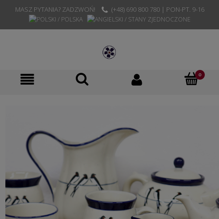
MASZ PYTANIA? ZADZWOŃ!
(+48) 690 800 780 | PON-PT. 9-16