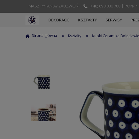
MASZ PYTANIA? ZADZWOŃ!
(+48) 690 800 780 | PON-PT
DEKORACJE
KSZTAŁTY
SERWISY
PRE
»
»
Strona główna
Kształty
Kubki Ceramika Bolesławi