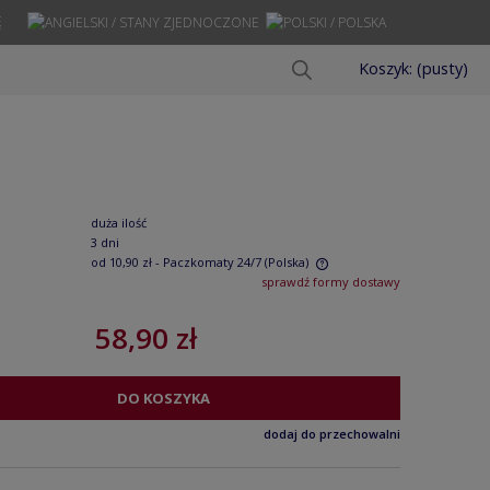
Ę
Koszyk:
(pusty)
duża ilość
3 dni
od 10,90 zł
- Paczkomaty 24/7
(Polska)
sprawdź formy dostawy
Cena nie zawiera ewentualnych kosztów
58,90 zł
płatności
DO KOSZYKA
dodaj do przechowalni