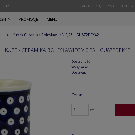
. 9-16
ZALOGUJ SIĘ
ZAREJESTRUJ SI
ZENTY
PROMOCJE
MENU
»
ec
Kubek Ceramika Bolesławiec V 0,25 L GU872DEK42
KUBEK CERAMIKA BOLESŁAWIEC V 0,25 L GU872DEK42
Dostępność:
Wysyłka w:
Dostawa:
Cena:
szt.