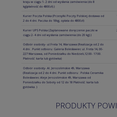
kraju w ciągu 1- 2 dni od wysłania zamówienia (do 8
kg)płatność do 4800zł).)
Kurier Poczta Polska
(Przesyłki Poczty Polskiej dostawa od
2 do 4 dni. Paczka do 18kg, opłata do 4800zł)
Kurier UPS Polska
(Zaplanowane doręczenie paczki w
ciągu 2- 4 dni od wysłania zamówienia (do 20 kg).)
Odbiór osobisty- ul.Freta 14, Warszawa
(Realizacja od 2 do
4 dni . Punkt odbioru: Galeria Bolesławiec ul. Freta 14, 00-
227 Warszawa, od Poniedziałku do Niedzieli,12:00- 17:00.
Płatność: karta lub gotówka)
Odbiór osobisty- Al. Jerozolimskie 49, Warszawa
(Realizacja od 2 do 4 dni. Punkt odbioru : Polska Ceramika
Bolesławiec Aleje Jerozolimskie 49, Warszawa od
Poniedziałku do Soboty od 12 do 18 Płatność: karta lub
gotówka. )
PRODUKTY POW