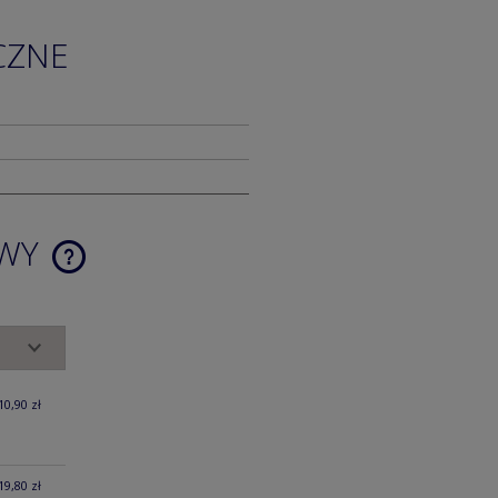
CZNE
AWY
CENA NIE ZAWIERA EWENTUALNYCH
KOSZTÓW PŁATNOŚCI
10,90 zł
19,80 zł