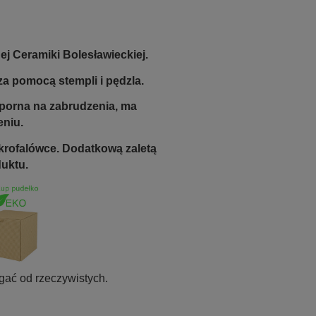
j Ceramiki Bolesławieckiej.
a pomocą stempli i pędzla.
odporna na zabrudzenia, ma
eniu.
krofalówce. Dodatkową zaletą
duktu.
gać od rzeczywistych.