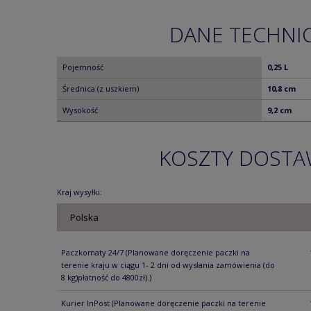
DANE TECHNI
Pojemność
0,25 L
Średnica (z uszkiem)
10,8 cm
Wysokość
9,2 cm
KOSZTY DOST
Kraj wysyłki:
Paczkomaty 24/7
(Planowane doręczenie paczki na
terenie kraju w ciągu 1- 2 dni od wysłania zamówienia (do
8 kg)płatność do 4800zł).)
Kurier InPost
(Planowane doręczenie paczki na terenie