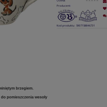
Ocena:
Producent:
Kod produktu:
5907158846731
winiętym brzegiem.
i do pomieszczenia wesoły