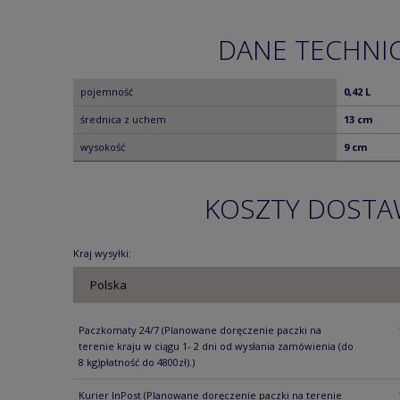
DANE TECHNI
pojemność
0,42 L
średnica z uchem
13 cm
wysokość
9 cm
KOSZTY DOST
Kraj wysyłki:
Paczkomaty 24/7
(Planowane doręczenie paczki na
terenie kraju w ciągu 1- 2 dni od wysłania zamówienia (do
8 kg)płatność do 4800zł).)
Kurier InPost
(Planowane doręczenie paczki na terenie