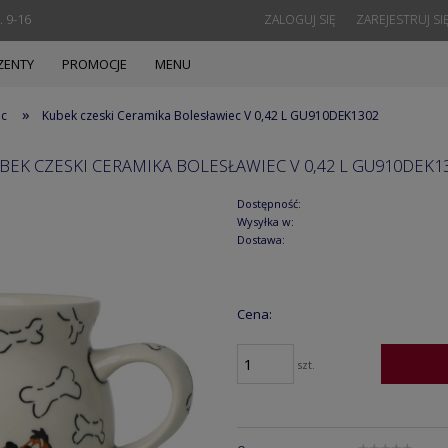
. 9-16
ZALOGUJ SIĘ
ZAREJESTRUJ SI
ZENTY
PROMOCJE
MENU
»
ec
Kubek czeski Ceramika Bolesławiec V 0,42 L GU910DEK1302
BEK CZESKI CERAMIKA BOLESŁAWIEC V 0,42 L GU910DEK1
Dostępność:
Wysyłka w:
Dostawa:
Cena:
szt.