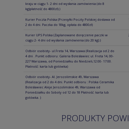
kraju w ciągu 1- 2 dni od wysłania zamówienia (do 8
kg)płatność do 4800zł).)
Kurier Poczta Polska
(Przesyłki Poczty Polskiej dostawa od
2 do 4 dni. Paczka do 18kg, opłata do 4800zł)
Kurier UPS Polska
(Zaplanowane doręczenie paczki w
ciągu 2- 4 dni od wysłania zamówienia (do 20 kg).)
Odbiór osobisty- ul.Freta 14, Warszawa
(Realizacja od 2 do
4 dni . Punkt odbioru: Galeria Bolesławiec ul. Freta 14, 00-
227 Warszawa, od Poniedziałku do Niedzieli,12:00- 17:00.
Płatność: karta lub gotówka)
Odbiór osobisty- Al. Jerozolimskie 49, Warszawa
(Realizacja od 2 do 4 dni. Punkt odbioru : Polska Ceramika
Bolesławiec Aleje Jerozolimskie 49, Warszawa od
Poniedziałku do Soboty od 12 do 18 Płatność: karta lub
gotówka. )
PRODUKTY POW