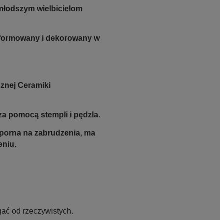
młodszym wielbicielom
e formowany i dekorowany w
znej Ceramiki
a pomocą stempli i pędzla.
odporna na zabrudzenia, ma
eniu.
ać od rzeczywistych.