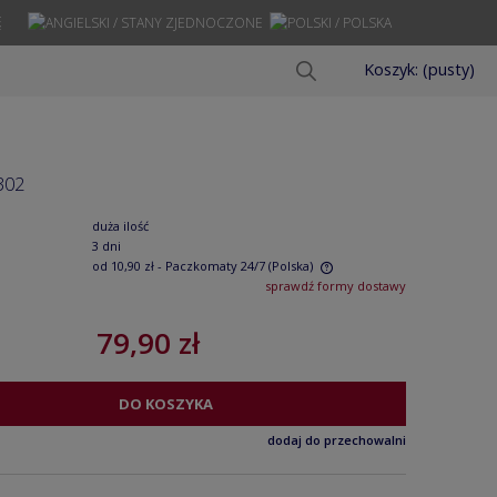
Ę
Koszyk:
(pusty)
302
duża ilość
3 dni
od 10,90 zł
- Paczkomaty 24/7
(Polska)
sprawdź formy dostawy
Cena nie zawiera ewentualnych kosztów
79,90 zł
płatności
DO KOSZYKA
dodaj do przechowalni