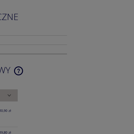
CZNE
AWY
CENA NIE ZAWIERA EWENTUALNYCH
KOSZTÓW PŁATNOŚCI
10,90 zł
19,80 zł