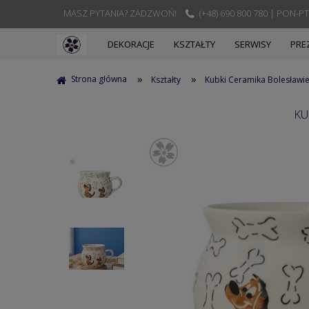
MASZ PYTANIA? ZADZWOŃ!
(+48) 690 800 780 | PON-PT
DEKORACJE
KSZTAŁTY
SERWISY
PRE
»
»
Strona główna
Kształty
Kubki Ceramika Bolesławi
KU