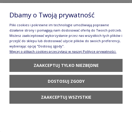
Dbamy o Twoją prywatność
Talerz serce 27,4 X 25,0 CM Bolesławiec
Pliki cookies i pokrewne im technologie umożliwiają poprawne
GU1254DEK41
działanie strony i pomagają nam dostosować ofertę do Twoich potrzeb.
Możesz zaakceptować wykorzystanie przez nas wszystkich tych plików i
126,90 zł
przejść do sklepu lub dostosować użycie plików do swoich preferencji,
wybierając opcję "Dostosuj zgody".
DO KOSZYKA
Więcej o plikach cookies przeczytasz w naszej Polityce prywatności.
ZAAKCEPTUJ TYLKO NIEZBĘDNE
DOSTOSUJ ZGODY
Figurka aniołek Serce Galia
ZAAKCEPTUJ WSZYSTKIE
43,80 zł
POWIADOM O
DOSTĘPNOŚCI