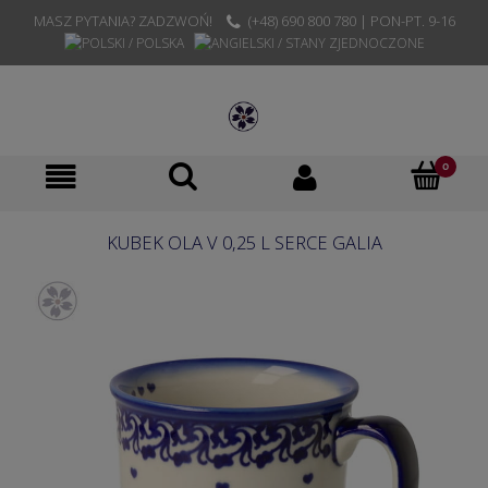
MASZ PYTANIA? ZADZWOŃ!
(+48) 690 800 780 | PON-PT. 9-16
KUBEK OLA V 0,25 L SERCE GALIA