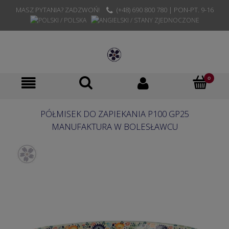
MASZ PYTANIA? ZADZWOŃ!
(+48) 690 800 780 | PON-PT. 9-16
PÓŁMISEK DO ZAPIEKANIA P100 GP25
MANUFAKTURA W BOLESŁAWCU