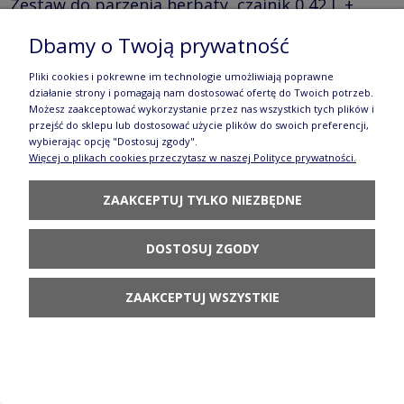
Zestaw do parzenia herbaty, czajnik 0,42 L +
filiżanka 0,33 L + spodek C027 GP24 Manufaktura
Dbamy o Twoją prywatność
w Bolesławcu
Pliki cookies i pokrewne im technologie umożliwiają poprawne
działanie strony i pomagają nam dostosować ofertę do Twoich potrzeb.
239,90 zł
Możesz zaakceptować wykorzystanie przez nas wszystkich tych plików i
przejść do sklepu lub dostosować użycie plików do swoich preferencji,
POWIADOM O
wybierając opcję "Dostosuj zgody".
DOSTĘPNOŚCI
Więcej o plikach cookies przeczytasz w naszej Polityce prywatności.
ZAAKCEPTUJ TYLKO NIEZBĘDNE
DOSTOSUJ ZGODY
Zestaw do parzenia herbaty, czajnik 0,42 L +
ZAAKCEPTUJ WSZYSTKIE
filiżanka 0,33 L + spodek C027 GP25 Manufaktura
w Bolesławcu
239,90 zł
DO KOSZYKA