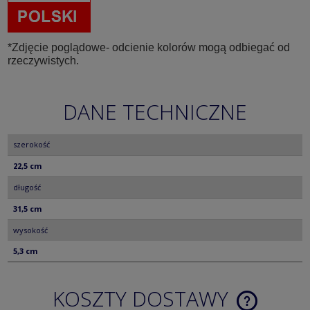
*Zdjęcie poglądowe- odcienie kolorów mogą odbiegać od
rzeczywistych.
DANE TECHNICZNE
szerokość
22,5 cm
długość
31,5 cm
wysokość
5,3 cm
KOSZTY DOSTAWY
CENA NIE ZA