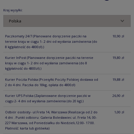
KOSZTÓW PŁ
Kraj wysyłki:
Paczkomaty 24/7
(Planowane doręczenie paczki na
10,90 zł
terenie kraju w ciągu 1- 2 dni od wysłania zamówienia (do
8 kg)płatność do 4800zł).)
Kurier InPost
(Planowane doręczenie paczki na terenie
19,80 zł
kraju w ciągu 1- 2 dni od wysłania zamówienia (do 8
kg)płatność do 4800zł).)
Kurier Poczta Polska
(Przesyłki Poczty Polskiej dostawa od
19,88 zł
2 do 4 dni. Paczka do 18kg, opłata do 4800zł)
Kurier UPS Polska
(Zaplanowane doręczenie paczki w
26,90 zł
ciągu 2- 4 dni od wysłania zamówienia (do 20 kg).)
Odbiór osobisty- ul.Freta 14, Warszawa
(Realizacja od 2 do
1,00 zł
4 dni . Punkt odbioru: Galeria Bolesławiec ul. Freta 14, 00-
227 Warszawa, od Poniedziałku do Niedzieli,12:00- 17:00.
Płatność: karta lub gotówka)