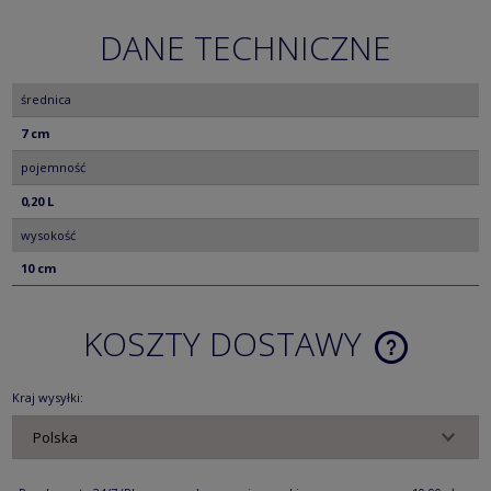
DANE TECHNICZNE
średnica
7 cm
pojemność
0,20 L
wysokość
10 cm
KOSZTY DOSTAWY
CENA NIE ZA
KOSZTÓW PŁ
Kraj wysyłki: