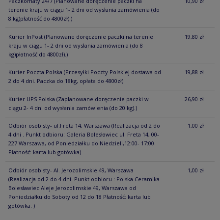
Paczkomaty 24/7
(Planowane doręczenie paczki na
10,90 zł
terenie kraju w ciągu 1- 2 dni od wysłania zamówienia (do
8 kg)płatność do 4800zł).)
Kurier InPost
(Planowane doręczenie paczki na terenie
19,80 zł
kraju w ciągu 1- 2 dni od wysłania zamówienia (do 8
kg)płatność do 4800zł).)
Kurier Poczta Polska
(Przesyłki Poczty Polskiej dostawa od
19,88 zł
2 do 4 dni. Paczka do 18kg, opłata do 4800zł)
Kurier UPS Polska
(Zaplanowane doręczenie paczki w
26,90 zł
ciągu 2- 4 dni od wysłania zamówienia (do 20 kg).)
Odbiór osobisty- ul.Freta 14, Warszawa
(Realizacja od 2 do
1,00 zł
4 dni . Punkt odbioru: Galeria Bolesławiec ul. Freta 14, 00-
227 Warszawa, od Poniedziałku do Niedzieli,12:00- 17:00.
Płatność: karta lub gotówka)
Odbiór osobisty- Al. Jerozolimskie 49, Warszawa
1,00 zł
(Realizacja od 2 do 4 dni. Punkt odbioru : Polska Ceramika
Bolesławiec Aleje Jerozolimskie 49, Warszawa od
Poniedziałku do Soboty od 12 do 18 Płatność: karta lub
gotówka. )