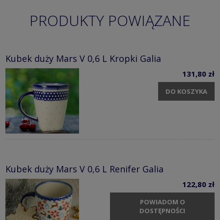
PRODUKTY POWIĄZANE
Kubek duży Mars V 0,6 L Kropki Galia
131,80 zł
DO KOSZYKA
Kubek duży Mars V 0,6 L Renifer Galia
122,80 zł
POWIADOM O
DOSTĘPNOŚCI