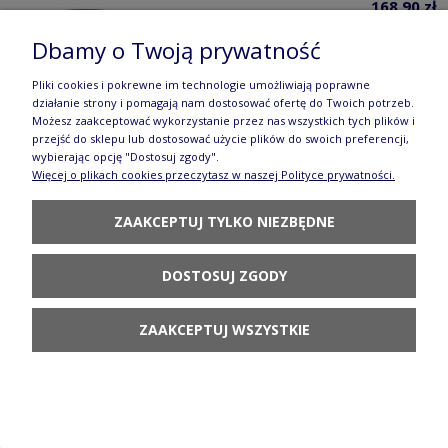
168,90 zł
POWIADOM O
Dbamy o Twoją prywatność
DOSTĘPNOŚCI
Pliki cookies i pokrewne im technologie umożliwiają poprawne
działanie strony i pomagają nam dostosować ofertę do Twoich potrzeb.
Możesz zaakceptować wykorzystanie przez nas wszystkich tych plików i
przejść do sklepu lub dostosować użycie plików do swoich preferencji,
wybierając opcję "Dostosuj zgody".
Więcej o plikach cookies przeczytasz w naszej Polityce prywatności.
Kieliszek do wina V 0,4 L Pigwa Galia
ZAAKCEPTUJ TYLKO NIEZBĘDNE
144,80 zł
POWIADOM O
DOSTOSUJ ZGODY
DOSTĘPNOŚCI
ZAAKCEPTUJ WSZYSTKIE
Koral ceramiczny ø 4 cm gu1736dek166A