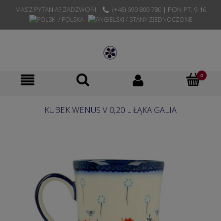
MASZ PYTANIA? ZADZWOŃ!
(+48) 690 800 780 | PON-PT. 9-16
KUBEK WENUS V 0,20 L ŁĄKA GALIA