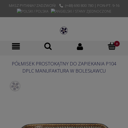
MASZ PYTANIA? ZADZWOŃ!
(+48) 690 800 780 | PON-PT. 9-16
PÓŁMISEK PROSTOKĄTNY DO ZAPIEKANIA P104
DPLC MANUFAKTURA W BOLESŁAWCU