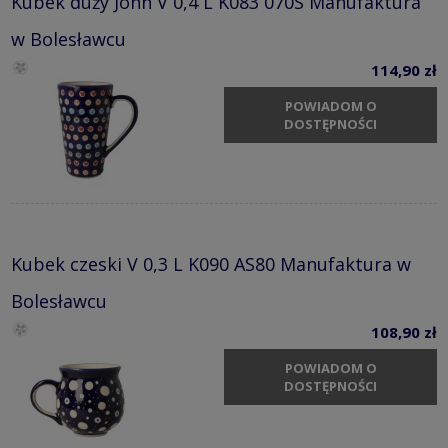
Kubek duży John V 0,4 L K083 070S Manufaktura
w Bolesławcu
114,90 zł
POWIADOM O
DOSTĘPNOŚCI
Kubek czeski V 0,3 L K090 AS80 Manufaktura w
Bolesławcu
108,90 zł
POWIADOM O
DOSTĘPNOŚCI