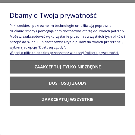
Dbamy o Twoją prywatność
Filiżanka i spodek espresso V 0,07 L F037 AS62
Pliki cookies i pokrewne im technologie umożliwiają poprawne
działanie strony i pomagają nam dostosować ofertę do Twoich potrzeb.
Manufaktura w Bolesławcu
Możesz zaakceptować wykorzystanie przez nas wszystkich tych plików i
przejść do sklepu lub dostosować użycie plików do swoich preferencji,
92,90 zł
wybierając opcję "Dostosuj zgody".
Więcej o plikach cookies przeczytasz w naszej Polityce prywatności.
POWIADOM O
DOSTĘPNOŚCI
ZAAKCEPTUJ TYLKO NIEZBĘDNE
DOSTOSUJ ZGODY
ZAAKCEPTUJ WSZYSTKIE
Filiżanka i spodek espresso V 0,07 L F037 AS79
Manufaktura w Bolesławcu
92,90 zł
POWIADOM O