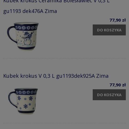
Kubek krokus Ceramika Bolesławiec V 0,3 L
gu1193 dek476A Zima
77,90 zł
DO KOSZYKA
Kubek krokus V 0,3 L gu1193dek925A Zima
77,90 zł
DO KOSZYKA