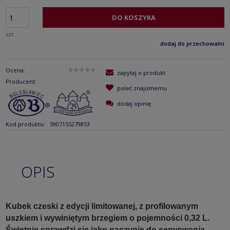
DO KOSZYKA
szt.
dodaj do przechowalni
Ocena:
zapytaj o produkt
Producent:
poleć znajomemu
dodaj opinię
Kod produktu:
5907155279853
OPIS
Kubek czeski z edycji limitowanej, z profilowanym
uszkiem i wywiniętym brzegiem o pojemności 0,32 L.
Świetnie sprawdzi się jako naczynie do serwowania