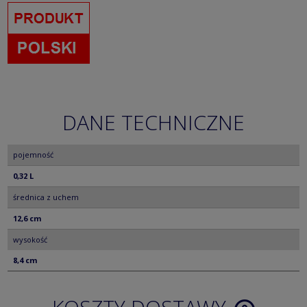
DANE TECHNICZNE
pojemność
0,32 L
średnica z uchem
12,6 cm
wysokość
8,4 cm