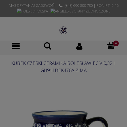
MASZ PYTANIA? ZADZWOŃ!
(+48) 690 800 780 | PON-PT. 9-16
KUBEK CZESKI CERAMIKA BOLESŁAWIEC V 0,32 L
GU911DEK476A ZIMA