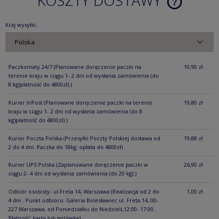
KOSZTY DOSTAWY
CENA NIE ZA
KOSZTÓW PŁ
Kraj wysyłki:
Paczkomaty 24/7
(Planowane doręczenie paczki na
10,90 zł
terenie kraju w ciągu 1- 2 dni od wysłania zamówienia (do
8 kg)płatność do 4800zł).)
Kurier InPost
(Planowane doręczenie paczki na terenie
19,80 zł
kraju w ciągu 1- 2 dni od wysłania zamówienia (do 8
kg)płatność do 4800zł).)
Kurier Poczta Polska
(Przesyłki Poczty Polskiej dostawa od
19,88 zł
2 do 4 dni. Paczka do 18kg, opłata do 4800zł)
Kurier UPS Polska
(Zaplanowane doręczenie paczki w
26,90 zł
ciągu 2- 4 dni od wysłania zamówienia (do 20 kg).)
Odbiór osobisty- ul.Freta 14, Warszawa
(Realizacja od 2 do
1,00 zł
4 dni . Punkt odbioru: Galeria Bolesławiec ul. Freta 14, 00-
227 Warszawa, od Poniedziałku do Niedzieli,12:00- 17:00.
Płatność: karta lub gotówka)