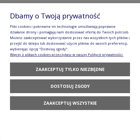
Kubek czeski Ceramika Bolesławiec V 0,32 L
Dbamy o Twoją prywatność
GU911DEK37
Pliki cookies i pokrewne im technologie umożliwiają poprawne
działanie strony i pomagają nam dostosować ofertę do Twoich potrzeb.
75,90 zł
Możesz zaakceptować wykorzystanie przez nas wszystkich tych plików i
przejść do sklepu lub dostosować użycie plików do swoich preferencji,
DO KOSZYKA
wybierając opcję "Dostosuj zgody".
Więcej o plikach cookies przeczytasz w naszej Polityce prywatności.
ZAAKCEPTUJ TYLKO NIEZBĘDNE
DOSTOSUJ ZGODY
Kubek czeski Ceramika Bolesławiec V 0,32 L
ZAAKCEPTUJ WSZYSTKIE
GU911 DEK41
75,90 zł
DO KOSZYKA