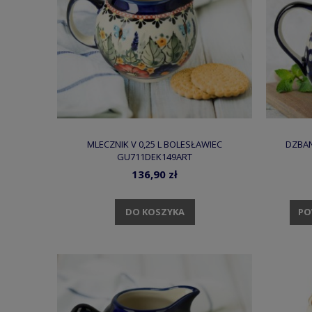
MLECZNIK V 0,25 L BOLESŁAWIEC
DZBAN
GU711DEK149ART
136,90 zł
DO KOSZYKA
PO