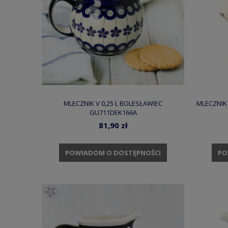
MLECZNIK V 0,25 L BOLESŁAWIEC
MLECZNIK
GU711DEK166A
81,90 zł
POWIADOM O DOSTĘPNOŚCI
PO