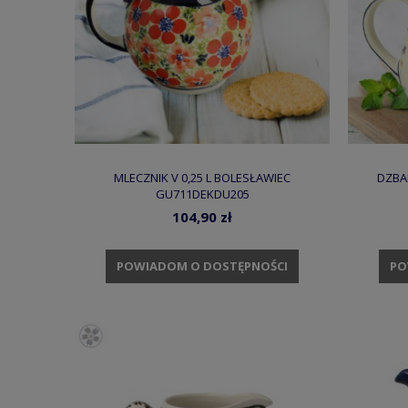
MLECZNIK V 0,25 L BOLESŁAWIEC
DZBA
GU711DEKDU205
104,90 zł
POWIADOM O DOSTĘPNOŚCI
PO