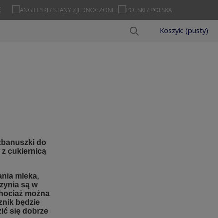
Ę
Koszyk:
(pusty)
dzbanuszki do
 z cukiernicą
ania mleka,
zynia są w
chociaż można
znik będzie
ić się dobrze