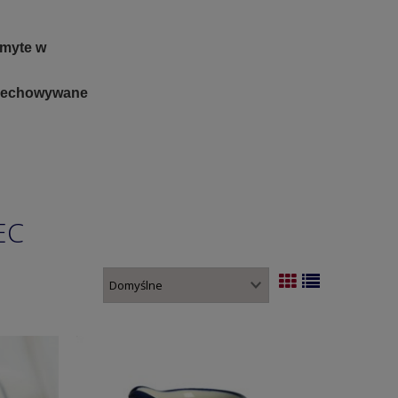
 myte w
rzechowywane
EC