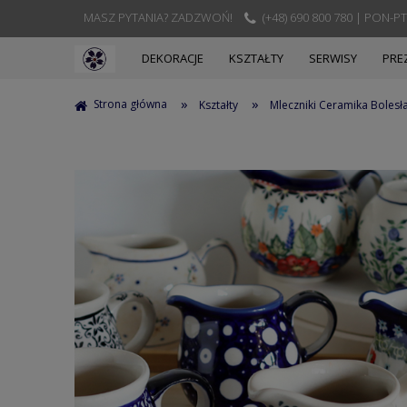
MASZ PYTANIA? ZADZWOŃ!
(+48) 690 800 780 | PON-PT
DEKORACJE
KSZTAŁTY
SERWISY
PRE
»
»
Strona główna
Kształty
Mleczniki Ceramika Bolesł