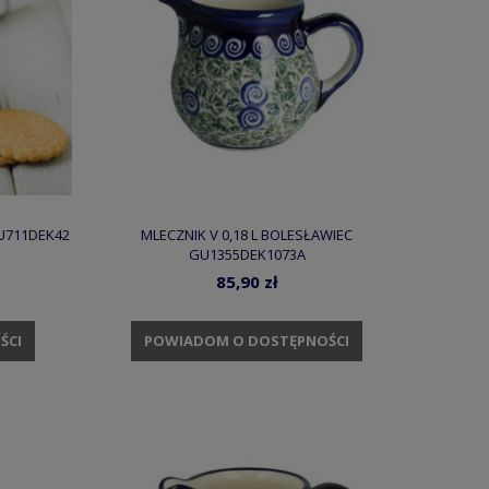
GU711DEK42
MLECZNIK V 0,18 L BOLESŁAWIEC
GU1355DEK1073A
85,90 zł
ŚCI
POWIADOM O DOSTĘPNOŚCI