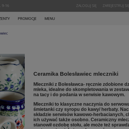
. 9-16
ZALOGUJ SIĘ
ZAREJESTRUJ SI
ZENTY
PROMOCJE
MENU
awiec
Ceramika Bolesławiec mleczniki
Mleczniki z Bolesławca- ręcznie zdobione 
mleka, idealne do skompletowania w zestaw
na tacy i do podania w serwisie kawowym.
Mleczniki to klasyczne naczynia do serwow
śmietanki czy syropu do kawy/ herbaty. Nac
składzie serwisów kawowo-herbacianych, 
ich używać także osobno. Ceramiczny mlec
stanowił ozdobę stołu, ale może też sprawdz