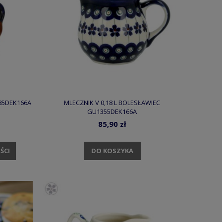
85DEK166A
MLECZNIK V 0,18 L BOLESŁAWIEC
GU1355DEK166A
85,90 zł
DO KOSZYKA
ŚCI