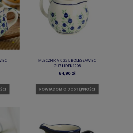
WIEC
MLECZNIK V 0,25 L BOLESŁAWIEC
GU711DEK1208
64,90 zł
ŚCI
POWIADOM O DOSTĘPNOŚCI