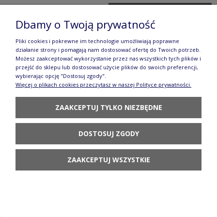
POWIADOM O
DOSTĘPNOŚCI
Dbamy o Twoją prywatność
Pliki cookies i pokrewne im technologie umożliwiają poprawne
działanie strony i pomagają nam dostosować ofertę do Twoich potrzeb.
Możesz zaakceptować wykorzystanie przez nas wszystkich tych plików i
przejść do sklepu lub dostosować użycie plików do swoich preferencji,
wybierając opcję "Dostosuj zgody".
Więcej o plikach cookies przeczytasz w naszej Polityce prywatności.
CERAMIKA BOLESŁAWIEC Zestaw Na prezent
DeLux AS80 Manufaktura w Bolesławcu
ZAAKCEPTUJ TYLKO NIEZBĘDNE
256,31 zł
DOSTOSUJ ZGODY
278,60 zł
Cena regularna:
Najniższa cena z 30 dni przed obniżką:
278,60 zł
ZAAKCEPTUJ WSZYSTKIE
DO KOSZYKA