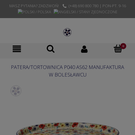
MASZ PYTANIA? ZADZWOŃ!
(+48) 690 800 780 | PON-PT. 9-16
PATERA/TORTOWNICA P040 AS62 MANUFAKTURA
W BOLESŁAWCU