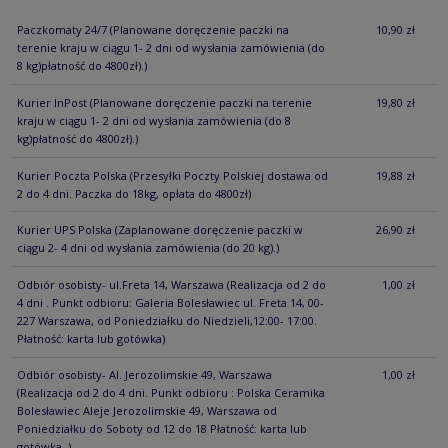
Paczkomaty 24/7
(Planowane doręczenie paczki na
10,90 zł
terenie kraju w ciągu 1- 2 dni od wysłania zamówienia (do
8 kg)płatność do 4800zł).)
Kurier InPost
(Planowane doręczenie paczki na terenie
19,80 zł
kraju w ciągu 1- 2 dni od wysłania zamówienia (do 8
kg)płatność do 4800zł).)
Kurier Poczta Polska
(Przesyłki Poczty Polskiej dostawa od
19,88 zł
2 do 4 dni. Paczka do 18kg, opłata do 4800zł)
Kurier UPS Polska
(Zaplanowane doręczenie paczki w
26,90 zł
ciągu 2- 4 dni od wysłania zamówienia (do 20 kg).)
Odbiór osobisty- ul.Freta 14, Warszawa
(Realizacja od 2 do
1,00 zł
4 dni . Punkt odbioru: Galeria Bolesławiec ul. Freta 14, 00-
227 Warszawa, od Poniedziałku do Niedzieli,12:00- 17:00.
Płatność: karta lub gotówka)
Odbiór osobisty- Al. Jerozolimskie 49, Warszawa
1,00 zł
(Realizacja od 2 do 4 dni. Punkt odbioru : Polska Ceramika
Bolesławiec Aleje Jerozolimskie 49, Warszawa od
Poniedziałku do Soboty od 12 do 18 Płatność: karta lub
gotówka. )