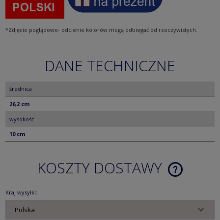
*Zdjęcie poglądowe- odcienie kolorów mogą odbiegać od rzeczywistych.
DANE TECHNICZNE
średnica
26,2 cm
wysokość
10 cm
KOSZTY DOSTAWY
CENA NIE ZA
KOSZTÓW PŁ
Kraj wysyłki: