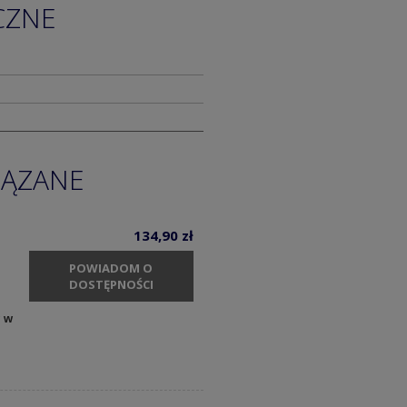
CZNE
IĄZANE
134,90 zł
POWIADOM O
DOSTĘPNOŚCI
y w