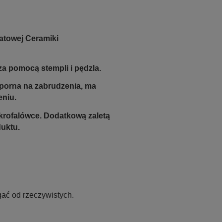
atowej Ceramiki
a pomocą stempli i pędzla.
odporna na zabrudzenia, ma
eniu.
krofalówce. Dodatkową zaletą
duktu.
ać od rzeczywistych.