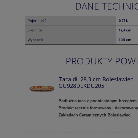
DANE TECHNI
Pojemność
0,27 L
Średnica
12,4 cm
Wysokość
10,5 cm
PRODUKTY POW
Taca dł. 28,3 cm Bolesławiec
GU928DEKDU205
Podłużna taca z podniesionym brzegiem.
Produkt ręcznie formowany i dekorowan
Zakładach Ceramicznych Bolesławiec.