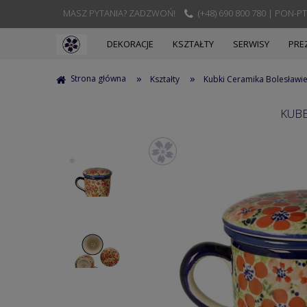
MASZ PYTANIA? ZADZWOŃ!
(+48) 690 800 780 | PON-PT
DEKORACJE
KSZTAŁTY
SERWISY
PRE
»
»
Strona główna
Kształty
Kubki Ceramika Bolesławi
KUBE