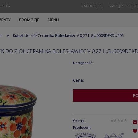
. 9-16
ZALOGUJ SIĘ
ZAREJESTRUJ SI
ZENTY
PROMOCJE
MENU
»
ec
Kubek do ziół Ceramika Bolesławiec V 0,27 L GU9009DEKDU205
K DO ZIÓŁ CERAMIKA BOLESŁAWIEC V 0,27 L GU9009DEK
Dostępność:
Cena:
P
Ocena:
Producent: