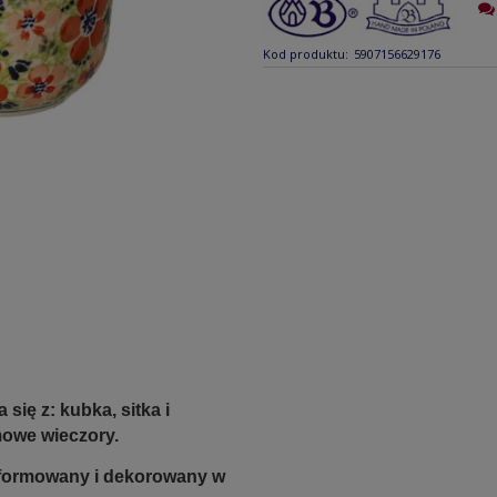
Kod produktu:
5907156629176
 się z: kubka, sitka i
mowe wieczory.
e formowany i dekorowany w