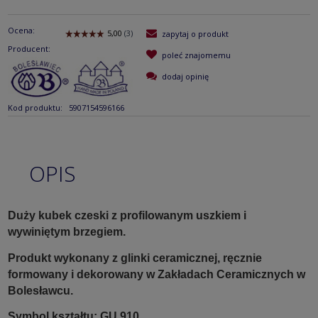
Ocena:
zapytaj o produkt
Producent:
poleć znajomemu
dodaj opinię
Kod produktu:
5907154596166
OPIS
Duży kubek czeski z profilowanym uszkiem i
wywiniętym brzegiem.
Produkt wykonany z glinki ceramicznej, ręcznie
formowany i dekorowany w Zakładach Ceramicznych w
Bolesławcu.
Symbol kształtu: GU 910