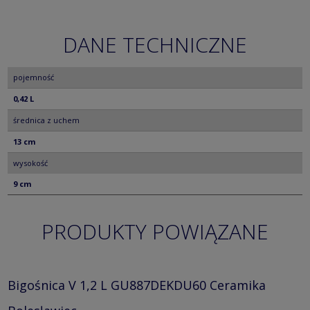
DANE TECHNICZNE
pojemność
0,42 L
średnica z uchem
13 cm
wysokość
9 cm
PRODUKTY POWIĄZANE
Bigośnica V 1,2 L GU887DEKDU60 Ceramika