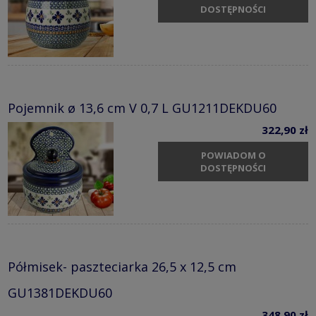
DOSTĘPNOŚCI
Pojemnik ø 13,6 cm V 0,7 L GU1211DEKDU60
322,90 zł
POWIADOM O
DOSTĘPNOŚCI
Półmisek- paszteciarka 26,5 x 12,5 cm
GU1381DEKDU60
348,90 zł