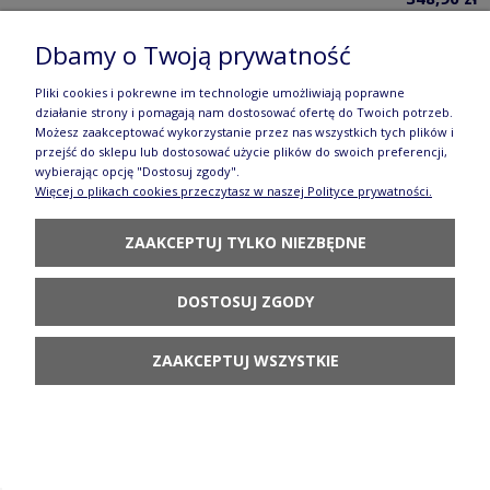
DO KOSZYKA
Dbamy o Twoją prywatność
Pliki cookies i pokrewne im technologie umożliwiają poprawne
działanie strony i pomagają nam dostosować ofertę do Twoich potrzeb.
Możesz zaakceptować wykorzystanie przez nas wszystkich tych plików i
przejść do sklepu lub dostosować użycie plików do swoich preferencji,
wybierając opcję "Dostosuj zgody".
Więcej o plikach cookies przeczytasz w naszej Polityce prywatności.
Półmisek choinka 31,5 x 27,8 cm
ZAAKCEPTUJ TYLKO NIEZBĘDNE
GU1759DEKDU60
302,90 zł
DOSTOSUJ ZGODY
POWIADOM O
DOSTĘPNOŚCI
ZAAKCEPTUJ WSZYSTKIE