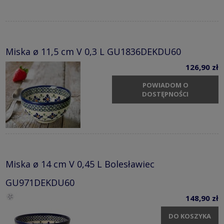
Miska ø 11,5 cm V 0,3 L GU1836DEKDU60
126,90 zł
POWIADOM O
DOSTĘPNOŚCI
Miska ø 14 cm V 0,45 L Bolesławiec
GU971DEKDU60
148,90 zł
DO KOSZYKA