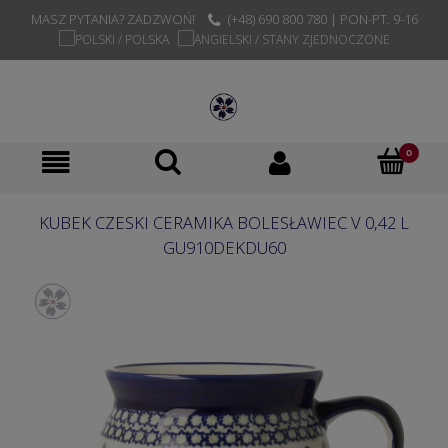
MASZ PYTANIA? ZADZWOŃ!
(+48) 690 800 780 | PON-PT. 9-16
KUBEK CZESKI CERAMIKA BOLESŁAWIEC V 0,42 L
GU910DEKDU60