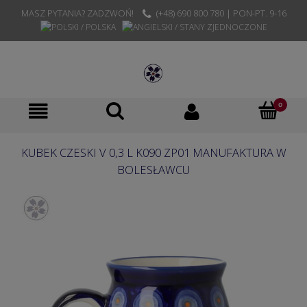
MASZ PYTANIA? ZADZWOŃ!
(+48) 690 800 780 | PON-PT. 9-16
KUBEK CZESKI V 0,3 L K090 ZP01 MANUFAKTURA W
BOLESŁAWCU