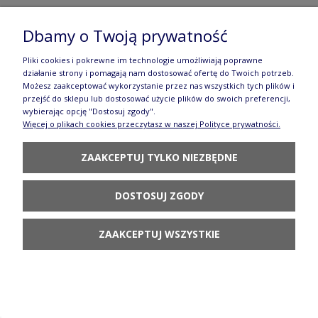
Kubek Wenus V 0,2 L Wrzos Galia
Dbamy o Twoją prywatność
77,80 zł
Pliki cookies i pokrewne im technologie umożliwiają poprawne
działanie strony i pomagają nam dostosować ofertę do Twoich potrzeb.
DO KOSZYKA
Możesz zaakceptować wykorzystanie przez nas wszystkich tych plików i
przejść do sklepu lub dostosować użycie plików do swoich preferencji,
wybierając opcję "Dostosuj zgody".
Więcej o plikach cookies przeczytasz w naszej Polityce prywatności.
ZAAKCEPTUJ TYLKO NIEZBĘDNE
Kubek krokus Ceramika Bolesławiec V 0,3 L
DOSTOSUJ ZGODY
GU1193DEK248Art
ZAAKCEPTUJ WSZYSTKIE
130,90 zł
POWIADOM O
DOSTĘPNOŚCI