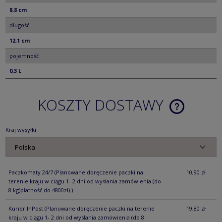
8,8 cm
długość
12,1 cm
pojemność
0,3 L
KOSZTY DOSTAWY
CENA NIE ZA
KOSZTÓW PŁ
Kraj wysyłki:
Paczkomaty 24/7
(Planowane doręczenie paczki na
10,90 zł
terenie kraju w ciągu 1- 2 dni od wysłania zamówienia (do
8 kg)płatność do 4800zł).)
Kurier InPost
(Planowane doręczenie paczki na terenie
19,80 zł
kraju w ciągu 1- 2 dni od wysłania zamówienia (do 8