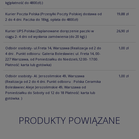
kg)płatność do 4800zł).)
Kurier Poczta Polska
(Przesyłki Poczty Polskiej dostawa od
19,88 zł
2 do 4 dni. Paczka do 18kg, opłata do 4800zł)
Kurier UPS Polska
(Zaplanowane doręczenie paczki w
26,90 zł
ciągu 2- 4 dni od wysłania zamówienia (do 20 kg).)
Odbiór osobisty- ul.Freta 14, Warszawa
(Realizacja od 2 do
1,00 zł
4 dni . Punkt odbioru: Galeria Bolesławiec ul. Freta 14, 00-
227 Warszawa, od Poniedziałku do Niedzieli,12:00- 17:00.
Płatność: karta lub gotówka)
Odbiór osobisty- Al. Jerozolimskie 49, Warszawa
1,00 zł
(Realizacja od 2 do 4 dni. Punkt odbioru : Polska Ceramika
Bolesławiec Aleje Jerozolimskie 49, Warszawa od
Poniedziałku do Soboty od 12 do 18 Płatność: karta lub
gotówka. )
PRODUKTY POWIĄZANE