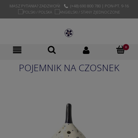
MASZ PYTANIA? ZADZWOŃ!
(+48) 690 800 780 | PON-PT. 9-16
POJEMNIK NA CZOSNEK