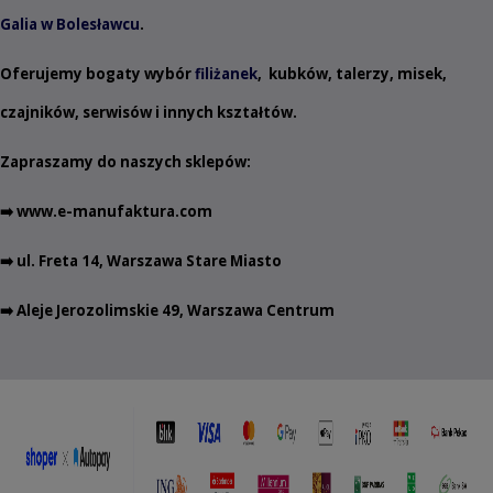
Galia w Bolesławcu
.
Oferujemy bogaty wybór
filiżanek
,
kubków
,
talerzy
,
misek
,
czajników
,
serwisów
i innych
kształtów
.
Zapraszamy do naszych sklepów:
➡️
www.e-manufaktura.com
➡️ ul. Freta 14, Warszawa Stare Miasto
➡️ Aleje Jerozolimskie 49, Warszawa Centrum