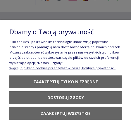
Copyright ©
2012- 2025 Wojciech Czubaczyński
| Aleje
Dbamy o Twoją prywatność
Jerozolimskie 49, 00-696 Warszawa | e-mail:
biuro@e-
Pliki cookies i pokrewne im technologie umożliwiają poprawne
działanie strony i pomagają nam dostosować ofertę do Twoich potrzeb.
manufaktura.com
|
Możesz zaakceptować wykorzystanie przez nas wszystkich tych plików i
przejść do sklepu lub dostosować użycie plików do swoich preferencji,
Wszelkie prawa zastrzeżone. Fotografie oraz opisy zamieszczone
wybierając opcję "Dostosuj zgody".
Więcej o plikach cookies przeczytasz w naszej Polityce prywatności.
na stronie stanowią własność autora, kopiowanie, edycja,
ZAAKCEPTUJ TYLKO NIEZBĘDNE
rozpowszechnianie bez zgody autora zabronione.
Te treści objęte są prawem autorskim, a korzystanie z nich może
DOSTOSUJ ZGODY
być negatywne w skutkach. Jeżeli chcesz uzyskać zgodę, napisz do
nas.
ZAAKCEPTUJ WSZYSTKIE