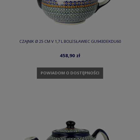
CZAJNIK Ø 25 CM V 1,7 L BOLESŁAWIEC GU943DEKDU60
458,90 zł
POWIADOM O DOSTĘPNOŚCI