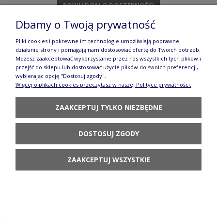
POWIADOM O DOSTĘPNOŚCI
Dbamy o Twoją prywatność
Pliki cookies i pokrewne im technologie umożliwiają poprawne
działanie strony i pomagają nam dostosować ofertę do Twoich potrzeb.
Możesz zaakceptować wykorzystanie przez nas wszystkich tych plików i
przejść do sklepu lub dostosować użycie plików do swoich preferencji,
wybierając opcję "Dostosuj zgody".
Więcej o plikach cookies przeczytasz w naszej Polityce prywatności.
ZAAKCEPTUJ TYLKO NIEZBĘDNE
DOSTOSUJ ZGODY
ZAAKCEPTUJ WSZYSTKIE
KRZYŻ 19,5 X 11,8 CM GD1089DEKDU60