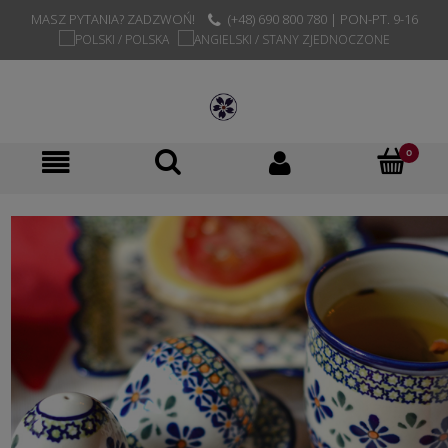
MASZ PYTANIA? ZADZWOŃ!
(+48) 690 800 780 | PON-PT. 9-16