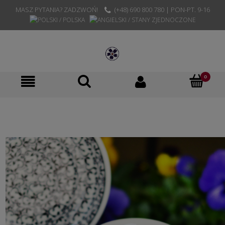
MASZ PYTANIA? ZADZWOŃ!
(+48) 690 800 780 | PON-PT. 9-16