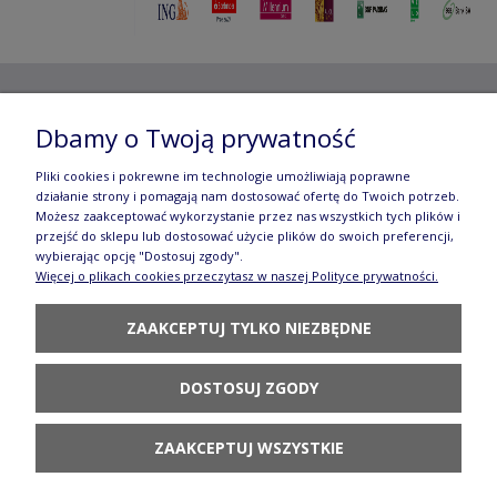
Copyright ©
2012- 2025 Wojciech Czubaczyński
| Aleje
Dbamy o Twoją prywatność
Jerozolimskie 49, 00-696 Warszawa | e-mail:
biuro@e-
Pliki cookies i pokrewne im technologie umożliwiają poprawne
działanie strony i pomagają nam dostosować ofertę do Twoich potrzeb.
manufaktura.com
|
Możesz zaakceptować wykorzystanie przez nas wszystkich tych plików i
przejść do sklepu lub dostosować użycie plików do swoich preferencji,
Wszelkie prawa zastrzeżone. Fotografie oraz opisy zamieszczone
wybierając opcję "Dostosuj zgody".
Więcej o plikach cookies przeczytasz w naszej Polityce prywatności.
na stronie stanowią własność autora, kopiowanie, edycja,
ZAAKCEPTUJ TYLKO NIEZBĘDNE
rozpowszechnianie bez zgody autora zabronione.
Te treści objęte są prawem autorskim, a korzystanie z nich może
DOSTOSUJ ZGODY
być negatywne w skutkach. Jeżeli chcesz uzyskać zgodę, napisz do
nas.
ZAAKCEPTUJ WSZYSTKIE