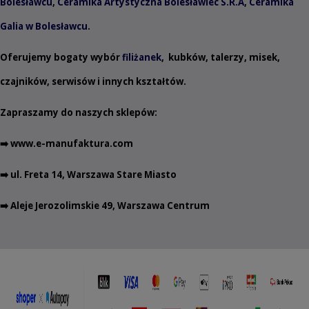
Bolesławcu
,
Ceramika Artystyczna Bolesławiec S.R.A
,
Ceramika
Galia w Bolesławcu
.
Oferujemy bogaty wybór
filiżanek
,
kubków
,
talerzy
,
misek
,
czajników
,
serwisów
i innych
kształtów
.
Zapraszamy do naszych sklepów:
➡️
www.e-manufaktura.com
➡️ ul. Freta 14, Warszawa Stare Miasto
➡️ Aleje Jerozolimskie 49, Warszawa Centrum