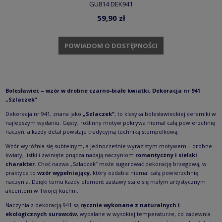
GU814 DEK941
59,90 zł
POWIADOM O DOSTĘPNOŚCI
Bolesławiec – wzór w drobne czarno-białe kwiatki, Dekoracja nr 941
„Szlaczek”
Dekoracja nr 941, znana jako
„Szlaczek”
, to klasyka bolesławieckiej ceramiki w
najlepszym wydaniu. Gęsty, roślinny motyw pokrywa niemal całą powierzchnię
naczyń, a każdy detal powstaje tradycyjną techniką stempelkową.
Wzór wyróżnia się subtelnym, a jednocześnie wyrazistym motywem – drobne
kwiaty, listki i zwinięte pnącza nadają naczyniom
romantyczny i sielski
charakter
. Choć nazwa „Szlaczek” może sugerować dekorację brzegową, w
praktyce to
wzór wypełniający
, który ozdabia niemal całą powierzchnię
naczynia. Dzięki temu każdy element zastawy staje się małym artystycznym
akcentem w Twojej kuchni.
Naczynia z dekoracją 941 są
ręcznie wykonane z naturalnych i
ekologicznych surowców
, wypalane w wysokiej temperaturze, co zapewnia