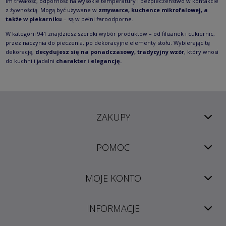
im trwałość, odporność na wysokie temperatury i bezpieczeństwo w kontakcie
z żywnością. Mogą być używane w
zmywarce, kuchence mikrofalowej, a
także w piekarniku
– są w pełni żaroodporne.
W kategorii 941 znajdziesz szeroki wybór produktów – od filiżanek i cukiernic,
przez naczynia do pieczenia, po dekoracyjne elementy stołu. Wybierając tę
dekorację,
decydujesz się na ponadczasowy, tradycyjny wzór
, który wnosi
do kuchni i jadalni
charakter i elegancję.
ZAKUPY
POMOC
MOJE KONTO
INFORMACJE