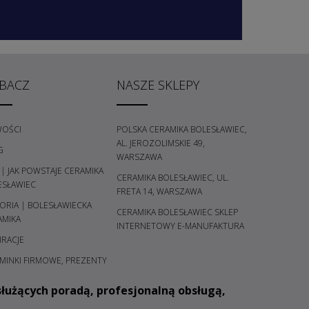
BACZ
NASZE SKLEPY
OŚCI
POLSKA CERAMIKA BOLESŁAWIEC,
AL. JEROZOLIMSKIE 49,
G
WARSZAWA
 | JAK POWSTAJE CERAMIKA
CERAMIKA BOLESŁAWIEC, UL.
ESŁAWIEC
FRETA 14, WARSZAWA
ORIA | BOLESŁAWIECKA
CERAMIKA BOLESŁAWIEC SKLEP
AMIKA
INTERNETOWY E-MANUFAKTURA
IRACJE
MINKI FIRMOWE, PREZENTY
łużących poradą, profesjonalną obsługą,