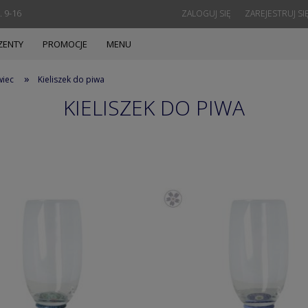
. 9-16
ZALOGUJ SIĘ
ZAREJESTRUJ SI
ZENTY
PROMOCJE
MENU
»
wiec
Kieliszek do piwa
KIELISZEK DO PIWA