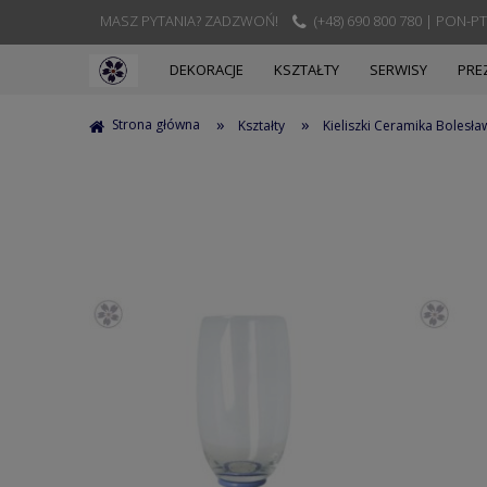
MASZ PYTANIA? ZADZWOŃ!
(+48) 690 800 780 | PON-PT
DEKORACJE
KSZTAŁTY
SERWISY
PRE
»
»
Strona główna
Kształty
Kieliszki Ceramika Bolesła