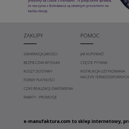
jesteśmy na czasie z trendami. To połączenie sprawia,
że naczynia z Bolesławca są idealnym prezentem na
każdą okazję.
ZAKUPY
POMOC
GWARANCJA JAKOŚCI
JAK KUPOWAĆ?
BEZPIECZNA WYSYŁKA
CZĘSTE PYTANIA
KOSZT DOSTAWY
INSTRUKCJA UŻYTKOWANIA
NACZYŃ TERMOODPORNYC
FORMY PŁATNOŚCI
CZAS REALIZACJI ZAMÓWIENIA
RABATY - PROMOCJE
e
-manufaktura.com
to sklep internetowy, pr