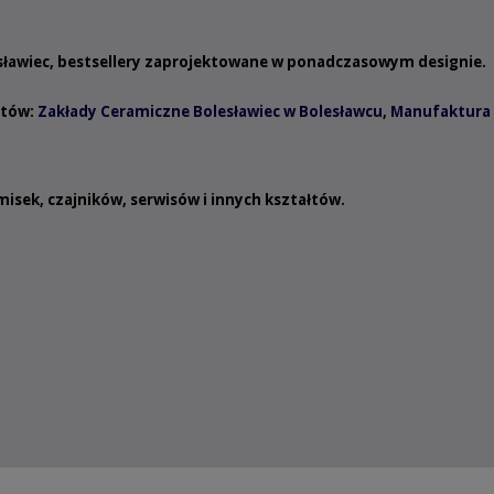
esławiec, bestsellery zaprojektowane w ponadczasowym designie.
ntów:
Zakłady Ceramiczne Bolesławiec w Bolesławcu
,
Manufaktura 
misek
,
czajników
,
serwisów
i innych
kształtów
.