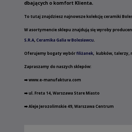
dbających o komfort Klienta.
To tutaj znajdziesz najnowsze kolekcję ceramiki Bol
W asortymencie sklepu znajdują się wyroby produce
S.R.A
,
Ceramika Galia w Bolesławcu
.
Oferujemy bogaty wybór
filiżanek
,
kubków
,
talerzy
,
Zapraszamy do naszych sklepów:
➡️
www.e-manufaktura.com
➡️ ul. Freta 14, Warszawa Stare Miasto
➡️ Aleje Jerozolimskie 49, Warszawa Centrum