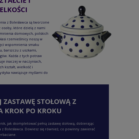
ZTAŁCIE I
ELKOŚCI
nia z Bolesławca są tworzone
 osoby, które dzielą z nami
mnienia domowych, polskich
Nasi rzemieślnicy noszą w
ęci wspomnienia smaku
u, barszczu z uszkami,
gów. Każda z tych potraw
je inaczej w naczyniach,
ch kształt, wielkość i
ystyka nawiązuje myślami do
J ZASTAWĘ STOŁOWĄ Z
A KROK PO KROKU
nik, jak skompletować pełną zastawę stołową, dobierając
a z Bolesławca. Dowiesz się również, co powinny zawierać
erbaciane.