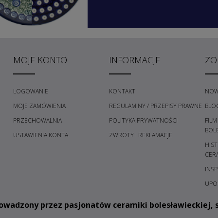
MOJE KONTO
INFORMACJE
ZO
LOGOWANIE
KONTAKT
NOW
MOJE ZAMÓWIENIA
REGULAMINY / PRZEPISY PRAWNE
BLO
PRZECHOWALNIA
POLITYKA PRYWATNOŚCI
FILM
H
BOL
USTAWIENIA KONTA
ZWROTY I REKLAMACJE
HIST
CER
INSP
UPO
owadzony przez pasjonatów ceramiki bolesławieckiej, s