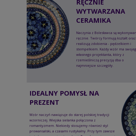
RĘCZNIE
WYTWARZANA
CERAMIKA
Naczynia z Bolesławca są wykonywa
ręcznie. Twórcy formują kształt oraz
realizują zdobienia - pędzelkiem i
stempelkiem. Każdy wzór ma swoje
własnego projektanta, który z
rzemieślniczą precyzją dba o
najmniejsze szczegóły.
IDEALNY POMYSŁ NA
PREZENT
Wzór naczyń nawiązuje do starej polskiej tradycji
wzorniczej. Wiejska sielanka połączona z
romantyzmem. Niekiedy stosujemy również styl
prowansalski, a czasami rustykalny. Przy tym zawsze