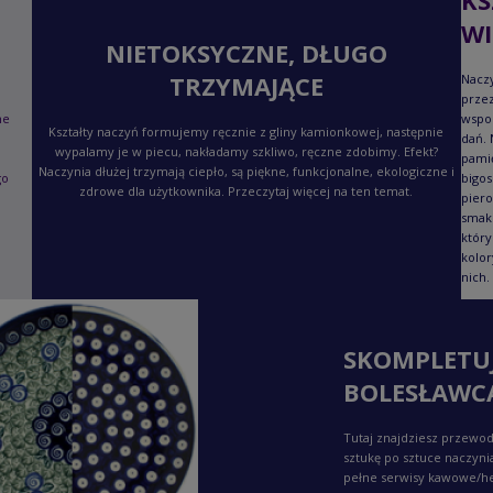
KS
WI
NIETOKSYCZNE, DŁUGO
TRZYMAJĄCE
Naczy
przez
ne
wspo
Kształty naczyń formujemy ręcznie z gliny kamionkowej, następnie
dań. 
wypalamy je w piecu, nakładamy szkliwo, ręczne zdobimy. Efekt?
pami
Naczynia dłużej trzymają ciepło, są piękne, funkcjonalne, ekologiczne i
go
bigos
zdrowe dla użytkownika. Przeczytaj więcej na ten temat.
piero
smaku
który
kolor
nich.
SKOMPLETU
BOLESŁAWC
Tutaj znajdziesz przewod
sztukę po sztuce naczyni
pełne serwisy kawowe/h