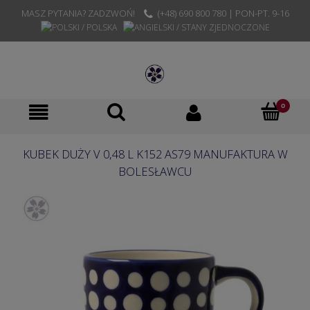
MASZ PYTANIA? ZADZWOŃ!
(+48) 690 800 780 | PON-PT. 9-16
KUBEK DUŻY V 0,48 L K152 AS79 MANUFAKTURA W
BOLESŁAWCU