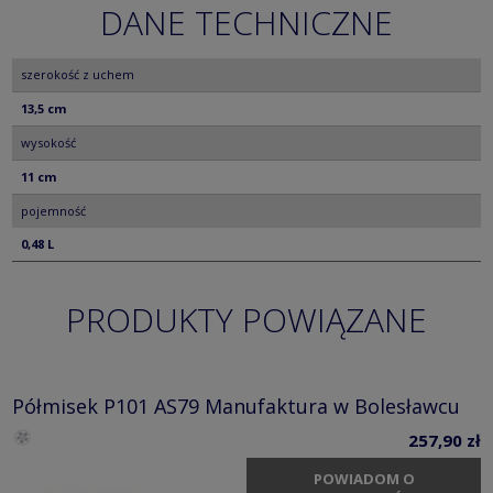
DANE TECHNICZNE
szerokość z uchem
13,5 cm
wysokość
11 cm
pojemność
0,48 L
PRODUKTY POWIĄZANE
Półmisek P101 AS79 Manufaktura w Bolesławcu
257,90 zł
POWIADOM O