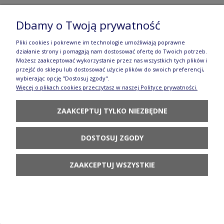
Kubek duży John V 0,4 L K083 SM01 Manufaktura
Dbamy o Twoją prywatność
w Bolesławcu
Pliki cookies i pokrewne im technologie umożliwiają poprawne
114,90 zł
działanie strony i pomagają nam dostosować ofertę do Twoich potrzeb.
Możesz zaakceptować wykorzystanie przez nas wszystkich tych plików i
DO KOSZYKA
przejść do sklepu lub dostosować użycie plików do swoich preferencji,
wybierając opcję "Dostosuj zgody".
Więcej o plikach cookies przeczytasz w naszej Polityce prywatności.
ZAAKCEPTUJ TYLKO NIEZBĘDNE
DOSTOSUJ ZGODY
Czajnik V 1,5 L C017 GM13 Manufaktura w
Bolesławcu
ZAAKCEPTUJ WSZYSTKIE
188,90 zł
DO KOSZYKA