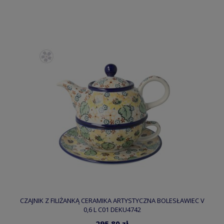
CZAJNIK Z FILIŻANKĄ CERAMIKA ARTYSTYCZNA BOLESŁAWIEC V
0,6 L C01 DEKU4742
295,80 zł