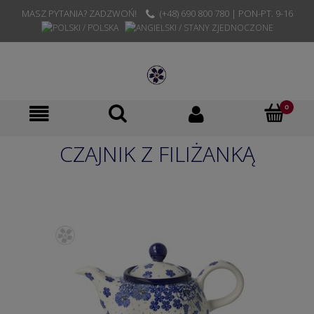
MASZ PYTANIA? ZADZWOŃ!
(+48) 690 800 780 | PON-PT. 9-16
CZAJNIK Z FILIŻANKĄ