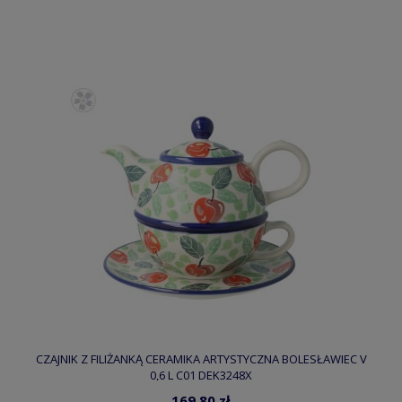
CZAJNIK Z FILIŻANKĄ CERAMIKA ARTYSTYCZNA BOLESŁAWIEC V
0,6 L C01 DEK3248X
169,80 zł