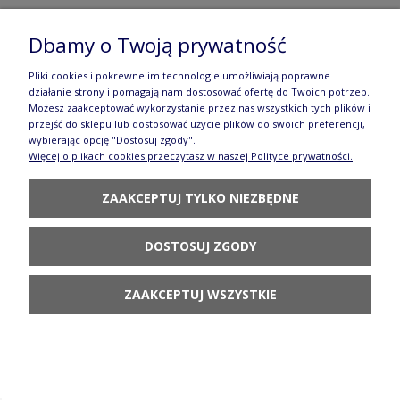
Dbamy o Twoją prywatność
Pliki cookies i pokrewne im technologie umożliwiają poprawne
działanie strony i pomagają nam dostosować ofertę do Twoich potrzeb.
Możesz zaakceptować wykorzystanie przez nas wszystkich tych plików i
przejść do sklepu lub dostosować użycie plików do swoich preferencji,
wybierając opcję "Dostosuj zgody".
Więcej o plikach cookies przeczytasz w naszej Polityce prywatności.
ZAAKCEPTUJ TYLKO NIEZBĘDNE
DOSTOSUJ ZGODY
CZAJNIK Z FILIŻANKĄ CERAMIKA ARTYSTYCZNA BOLESŁAWIEC V
ZAAKCEPTUJ WSZYSTKIE
0,6 L C01 DEKU4998
245,80 zł
POWIADOM O DOSTĘPNOŚCI