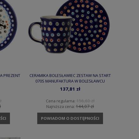
A PREZENT
CERAMIKA BOLESŁAWIEC ZESTAW NA START
070S MANUFAKTURA W BOLESŁAWCU
137,81 zł
ł
156,60 zł
Cena regularna:
ł
144,07 zł
Najniższa cena:
ŚCI
POWIADOM O DOSTĘPNOŚCI