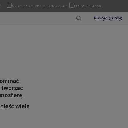
Ę
Koszyk:
(pusty)
pominać
,
tworząc
tmosferę.
nieść wiele