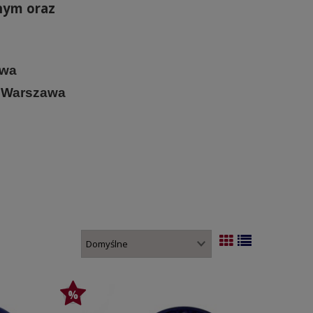
nym oraz
awa
m Warszawa