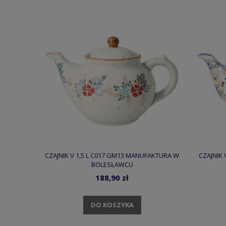
CZAJNIK V 1,5 L C017 GM13 MANUFAKTURA W
CZAJNIK 
BOLESŁAWCU
188,90 zł
DO KOSZYKA