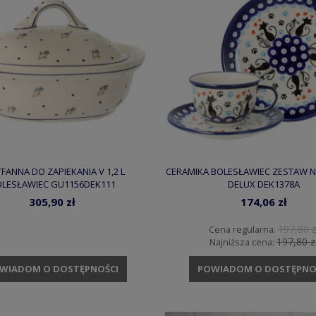
FANNA DO ZAPIEKANIA V 1,2 L
CERAMIKA BOLESŁAWIEC ZESTAW N
LESŁAWIEC GU1156DEK111
DELUX DEK1378A
305,90 zł
174,06 zł
197,80 z
Cena regularna:
197,80 z
Najniższa cena:
WIADOM O DOSTĘPNOŚCI
POWIADOM O DOSTĘPNO