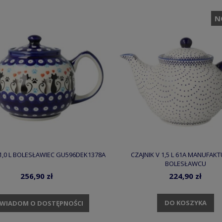
N
 1,0 L BOLESŁAWIEC GU596DEK1378A
CZAJNIK V 1,5 L 61A MANUFAK
BOLESŁAWCU
256,90 zł
224,90 zł
DO KOSZYKA
WIADOM O DOSTĘPNOŚCI