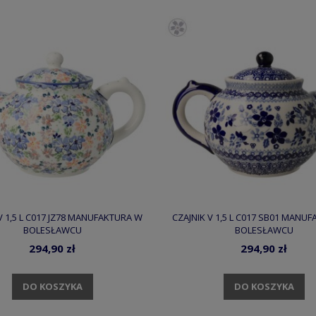
V 1,5 L C017 JZ78 MANUFAKTURA W
CZAJNIK V 1,5 L C017 SB01 MANU
BOLESŁAWCU
BOLESŁAWCU
294,90 zł
294,90 zł
DO KOSZYKA
DO KOSZYKA