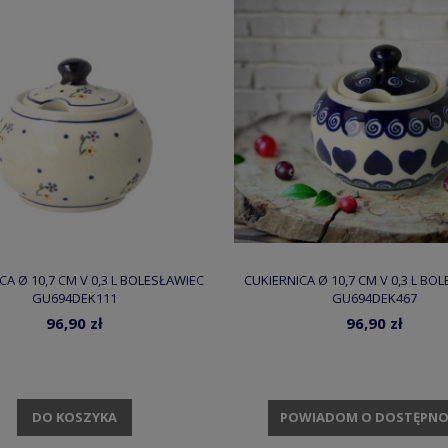
CA Ø 10,7 CM V 0,3 L BOLESŁAWIEC
CUKIERNICA Ø 10,7 CM V 0,3 L BO
GU694DEK111
GU694DEK467
96,90 zł
96,90 zł
DO KOSZYKA
POWIADOM O DOSTĘPNO