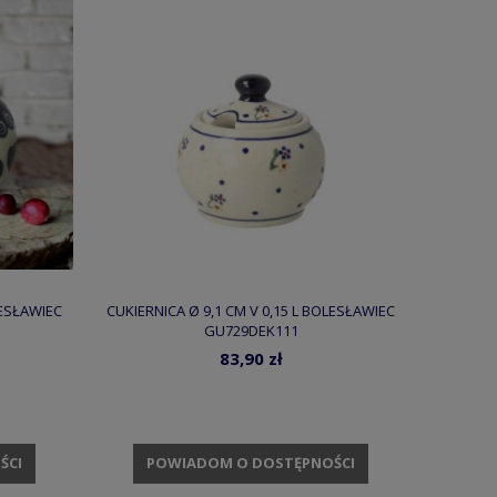
LESŁAWIEC
CUKIERNICA Ø 9,1 CM V 0,15 L BOLESŁAWIEC
GU729DEK111
83,90 zł
ŚCI
POWIADOM O DOSTĘPNOŚCI