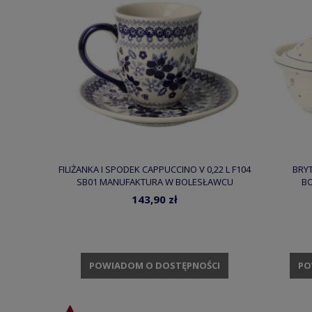
FILIŻANKA I SPODEK CAPPUCCINO V 0,22 L F104
BRYT
SB01 MANUFAKTURA W BOLESŁAWCU
BO
143,90 zł
POWIADOM O DOSTĘPNOŚCI
PO