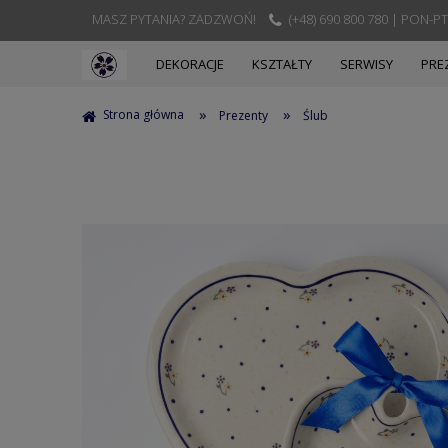
MASZ PYTANIA? ZADZWOŃ!
(+48) 690 800 780 | PON-PT
DEKORACJE
KSZTAŁTY
SERWISY
PRE
»
»
Strona główna
Prezenty
Ślub