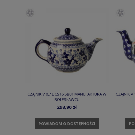
CZAJNIK V 0,7 L CS16 SB01 MANUFAKTURA W
CZAJNIK V
BOLESŁAWCU
293,90 zł
POWIADOM O DOSTĘPNOŚCI
PO