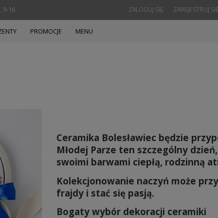
. 9-16
ZALOGUJ SIĘ
ZAREJESTRUJ SI
ZENTY
PROMOCJE
MENU
Ceramika Bolesławiec będzie przy
Młodej Parze ten szczególny dzień
swoimi barwami ciepłą, rodzinną a
Kolekcjonowanie naczyń może przy
frajdy i stać się pasją.
Bogaty wybór dekoracji ceramiki