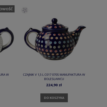
OWOŚĆ
TURA W
CZAJNIK V 1,5 L C017 070S MANUFAKTURA W
BOLESŁAWCU
224,90 zł
DO KOSZYKA