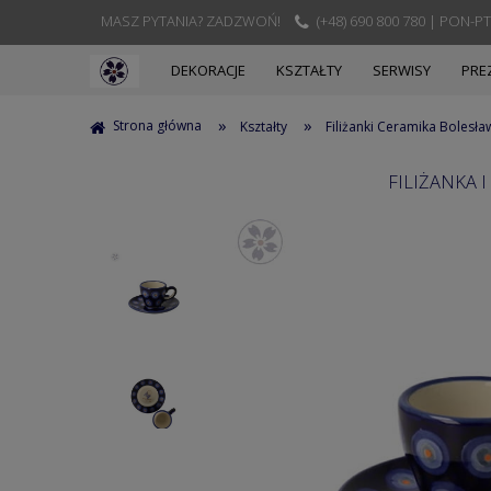
MASZ PYTANIA? ZADZWOŃ!
(+48) 690 800 780 | PON-PT
DEKORACJE
KSZTAŁTY
SERWISY
PRE
»
»
Strona główna
Kształty
Filiżanki Ceramika Bolesła
FILIŻANKA 