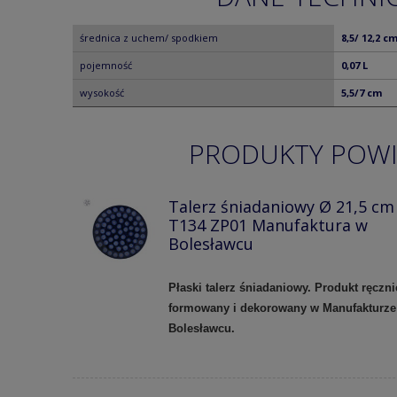
średnica z uchem/ spodkiem
8,5/ 12,2 c
pojemność
0,07 L
wysokość
5,5/7 cm
PRODUKTY POW
Talerz śniadaniowy Ø 21,5 cm
T134 ZP01 Manufaktura w
Bolesławcu
Płaski talerz śniadaniowy. Produkt ręczni
formowany i dekorowany w Manufakturze
Bolesławcu.