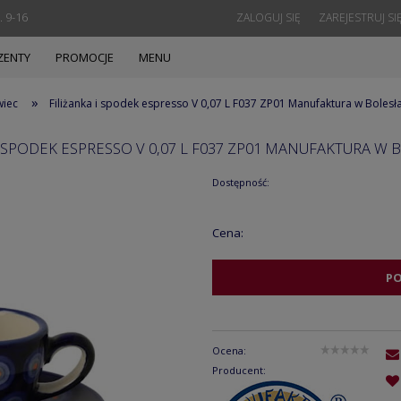
. 9-16
ZALOGUJ SIĘ
ZAREJESTRUJ SI
ZENTY
PROMOCJE
MENU
»
wiec
Filiżanka i spodek espresso V 0,07 L F037 ZP01 Manufaktura w Boles
I SPODEK ESPRESSO V 0,07 L F037 ZP01 MANUFAKTURA W
Dostępność:
Cena:
P
Ocena:
Producent: