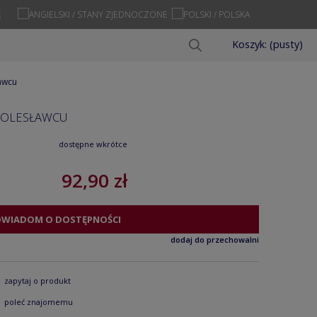
Ę
Koszyk:
(pusty)
ławcu
 BOLESŁAWCU
dostępne wkrótce
92,90 zł
OWIADOM O DOSTĘPNOŚCI
dodaj do przechowalni
zapytaj o produkt
poleć znajomemu