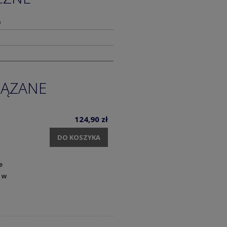
m
IĄZANE
124,90 zł
DO KOSZYKA
e
 w