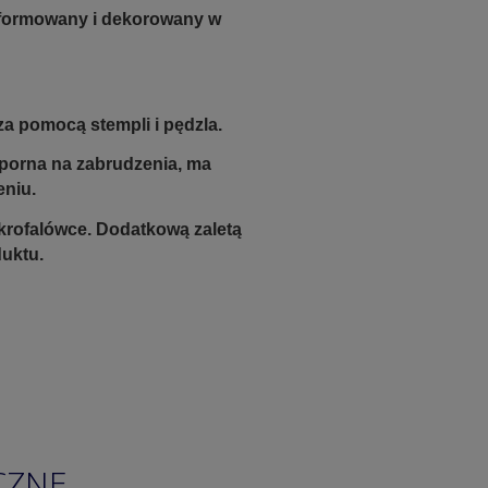
e formowany i dekorowany w
a pomocą stempli i pędzla.
odporna na zabrudzenia, ma
eniu.
krofalówce. Dodatkową zaletą
duktu.
CZNE