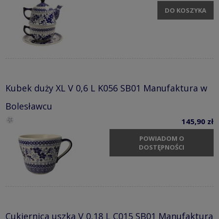
DO KOSZYKA
Kubek duży XL V 0,6 L K056 SB01 Manufaktura w
Bolesławcu
145,90 zł
POWIADOM O
DOSTĘPNOŚCI
Cukiernica uszka V 0,18 L C015 SB01 Manufaktura