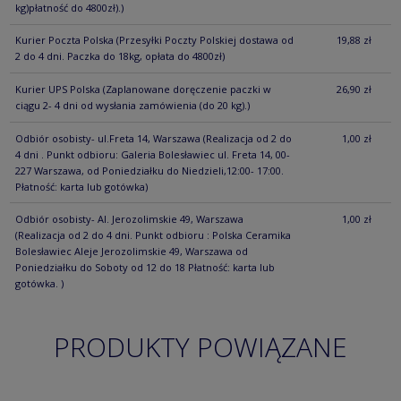
kg)płatność do 4800zł).)
Kurier Poczta Polska
(Przesyłki Poczty Polskiej dostawa od
19,88 zł
2 do 4 dni. Paczka do 18kg, opłata do 4800zł)
Kurier UPS Polska
(Zaplanowane doręczenie paczki w
26,90 zł
ciągu 2- 4 dni od wysłania zamówienia (do 20 kg).)
Odbiór osobisty- ul.Freta 14, Warszawa
(Realizacja od 2 do
1,00 zł
4 dni . Punkt odbioru: Galeria Bolesławiec ul. Freta 14, 00-
227 Warszawa, od Poniedziałku do Niedzieli,12:00- 17:00.
Płatność: karta lub gotówka)
Odbiór osobisty- Al. Jerozolimskie 49, Warszawa
1,00 zł
(Realizacja od 2 do 4 dni. Punkt odbioru : Polska Ceramika
Bolesławiec Aleje Jerozolimskie 49, Warszawa od
Poniedziałku do Soboty od 12 do 18 Płatność: karta lub
gotówka. )
PRODUKTY POWIĄZANE