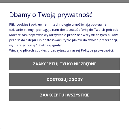
Kubek V 0,3 L K081 SM01 Manufaktura w
Dbamy o Twoją prywatność
Bolesławcu
Pliki cookies i pokrewne im technologie umożliwiają poprawne
działanie strony i pomagają nam dostosować ofertę do Twoich potrzeb.
85,90 zł
Możesz zaakceptować wykorzystanie przez nas wszystkich tych plików i
przejść do sklepu lub dostosować użycie plików do swoich preferencji,
DO KOSZYKA
wybierając opcję "Dostosuj zgody".
Więcej o plikach cookies przeczytasz w naszej Polityce prywatności.
ZAAKCEPTUJ TYLKO NIEZBĘDNE
DOSTOSUJ ZGODY
Kubek V 0,3 L K081 DPML Manufaktura w
ZAAKCEPTUJ WSZYSTKIE
Bolesławcu
73,90 zł
POWIADOM O
DOSTĘPNOŚCI