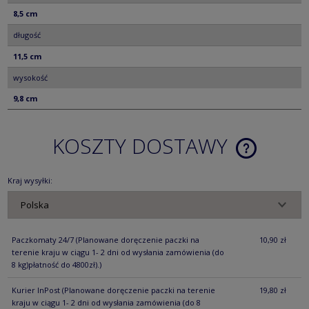
8,5 cm
długość
11,5 cm
wysokość
9,8 cm
KOSZTY DOSTAWY
CENA NIE ZA
KOSZTÓW PŁ
Kraj wysyłki:
Paczkomaty 24/7
(Planowane doręczenie paczki na
10,90 zł
terenie kraju w ciągu 1- 2 dni od wysłania zamówienia (do
8 kg)płatność do 4800zł).)
Kurier InPost
(Planowane doręczenie paczki na terenie
19,80 zł
kraju w ciągu 1- 2 dni od wysłania zamówienia (do 8