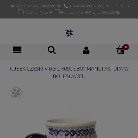
MASZ PYTANIA? ZADZWOŃ!
(+48) 690 800 780 | PON-PT. 9-16
KUBEK CZESKI V 0,3 L K090 SB01 MANUFAKTURA W
BOLESŁAWCU