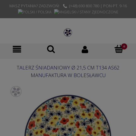
MASZ PYTANIA? ZADZWOŃ!
(+48) 690 800 780 | PON-PT. 9-16
TALERZ ŚNIADANIOWY Ø 21,5 CM T134 AS62
MANUFAKTURA W BOLESŁAWCU