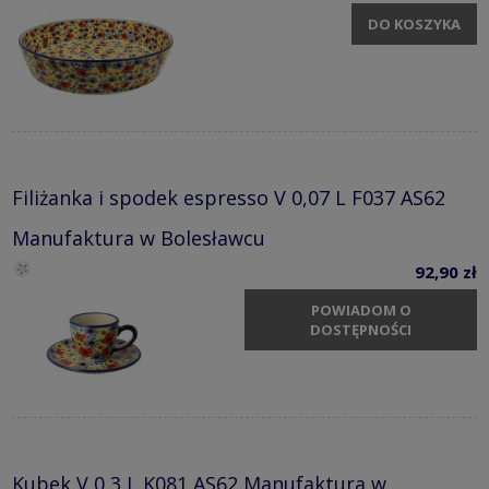
DO KOSZYKA
Filiżanka i spodek espresso V 0,07 L F037 AS62
Manufaktura w Bolesławcu
92,90 zł
POWIADOM O
DOSTĘPNOŚCI
Kubek V 0,3 L K081 AS62 Manufaktura w