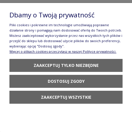
Bolesławcu
Dbamy o Twoją prywatność
73,90 zł
Pliki cookies i pokrewne im technologie umożliwiają poprawne
POWIADOM O
działanie strony i pomagają nam dostosować ofertę do Twoich potrzeb.
DOSTĘPNOŚCI
Możesz zaakceptować wykorzystanie przez nas wszystkich tych plików i
przejść do sklepu lub dostosować użycie plików do swoich preferencji,
wybierając opcję "Dostosuj zgody".
Więcej o plikach cookies przeczytasz w naszej Polityce prywatności.
ZAAKCEPTUJ TYLKO NIEZBĘDNE
Kubek V 0,3 L K081 GM13 Manufaktura w
DOSTOSUJ ZGODY
Bolesławcu
73,90 zł
ZAAKCEPTUJ WSZYSTKIE
DO KOSZYKA