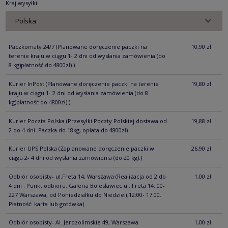
Kraj wysyłki:
Paczkomaty 24/7
(Planowane doręczenie paczki na
10,90 zł
terenie kraju w ciągu 1- 2 dni od wysłania zamówienia (do
8 kg)płatność do 4800zł).)
Kurier InPost
(Planowane doręczenie paczki na terenie
19,80 zł
kraju w ciągu 1- 2 dni od wysłania zamówienia (do 8
kg)płatność do 4800zł).)
Kurier Poczta Polska
(Przesyłki Poczty Polskiej dostawa od
19,88 zł
2 do 4 dni. Paczka do 18kg, opłata do 4800zł)
Kurier UPS Polska
(Zaplanowane doręczenie paczki w
26,90 zł
ciągu 2- 4 dni od wysłania zamówienia (do 20 kg).)
Odbiór osobisty- ul.Freta 14, Warszawa
(Realizacja od 2 do
1,00 zł
4 dni . Punkt odbioru: Galeria Bolesławiec ul. Freta 14, 00-
227 Warszawa, od Poniedziałku do Niedzieli,12:00- 17:00.
Płatność: karta lub gotówka)
Odbiór osobisty- Al. Jerozolimskie 49, Warszawa
1,00 zł