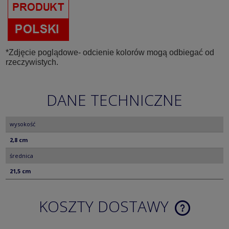
*Zdjęcie poglądowe- odcienie kolorów mogą odbiegać od
rzeczywistych.
DANE TECHNICZNE
wysokość
2,8 cm
średnica
21,5 cm
KOSZTY DOSTAWY
CENA NIE ZA
KOSZTÓW PŁ