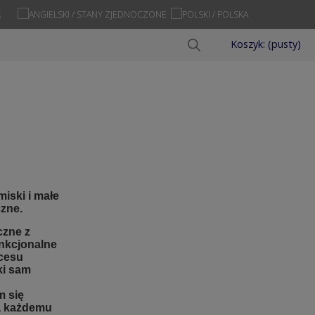
Ę
Koszyk:
(pusty)
miski i małe
czne.
czne z
unkcjonalne
cesu
ki sam
m się
a każdemu