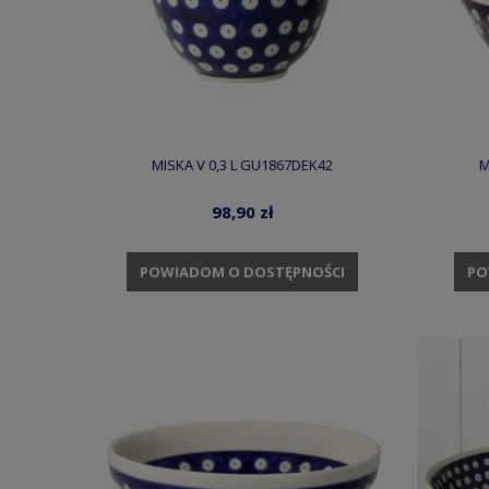
MISKA V 0,3 L GU1867DEK42
M
98,90 zł
POWIADOM O DOSTĘPNOŚCI
PO