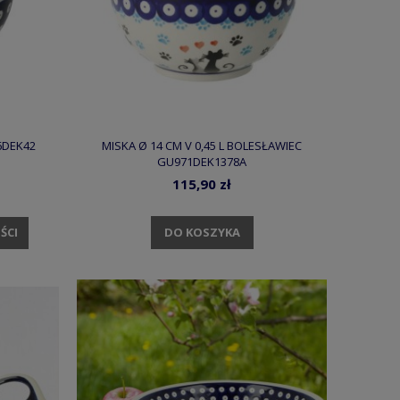
36DEK42
MISKA Ø 14 CM V 0,45 L BOLESŁAWIEC
GU971DEK1378A
115,90 zł
DO KOSZYKA
ŚCI