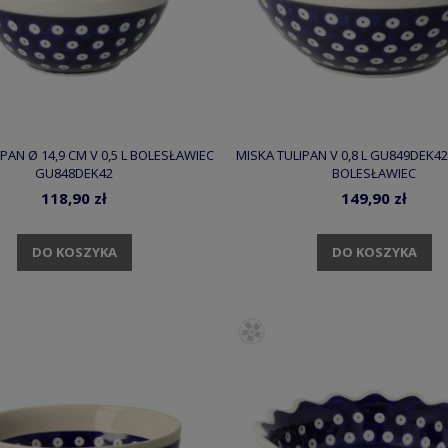
PAN Ø 14,9 CM V 0,5 L BOLESŁAWIEC
MISKA TULIPAN V 0,8 L GU849DEK4
GU848DEK42
BOLESŁAWIEC
118,90 zł
149,90 zł
DO KOSZYKA
DO KOSZYKA