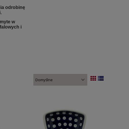
ia odrobinę
.
 myte w
alowych i