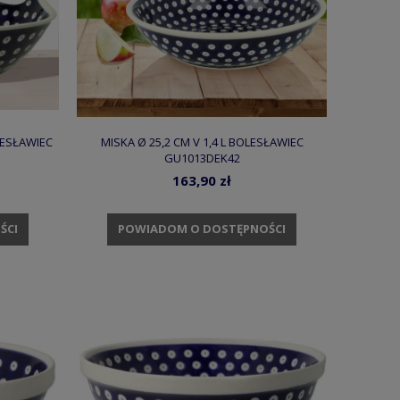
OLESŁAWIEC
MISKA Ø 25,2 CM V 1,4 L BOLESŁAWIEC
GU1013DEK42
163,90 zł
ŚCI
POWIADOM O DOSTĘPNOŚCI