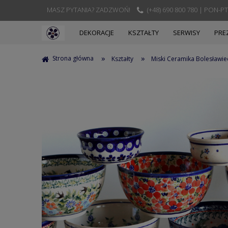
MASZ PYTANIA? ZADZWOŃ!
(+48) 690 800 780 | PON-PT
DEKORACJE
KSZTAŁTY
SERWISY
PRE
»
»
Strona główna
Kształty
Miski Ceramika Bolesławie