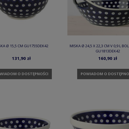
SKA Ø 15,5 CM GU1755DEK42
MISKA Ø 24,5 X 22,3 CM V 0,9 L B
GU1813DEK42
131,90 zł
160,90 zł
WIADOM O DOSTĘPNOŚCI
POWIADOM O DOSTĘPNO