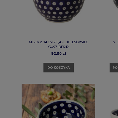
MISKA Ø 14 CM V 0,45 L BOLESŁAWIEC
MI
GU971DEK42
92,90 zł
DO KOSZYKA
PO