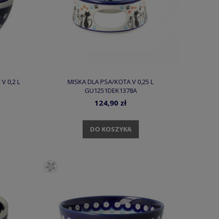
V 0,2 L
MISKA DLA PSA/KOTA V 0,25 L
GU1251DEK1378A
124,90 zł
DO KOSZYKA