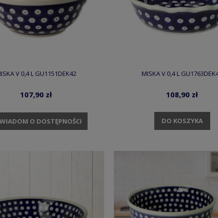
ISKA V 0,4 L GU1151DEK42
MISKA V 0,4 L GU1763DEK
107,90 zł
108,90 zł
DO KOSZYKA
WIADOM O DOSTĘPNOŚCI