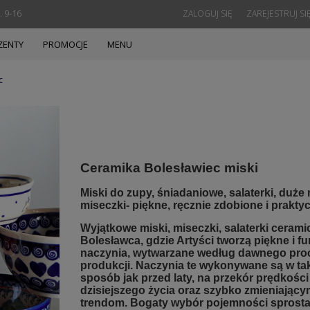
. 9-16
ZALOGUJ SIĘ
ZAREJESTRUJ SI
ZENTY
PROMOCJE
MENU
c
Ceramika Bolesławiec miski
Miski do zupy, śniadaniowe, salaterki, duże 
miseczki- piękne, ręcznie zdobione i prakty
Wyjątkowe miski, miseczki, salaterki cerami
Bolesławca, gdzie Artyści tworzą piękne i f
naczynia, wytwarzane według dawnego pro
produkcji. Naczynia te wykonywane są w ta
sposób jak przed laty, na przekór prędkości
dzisiejszego życia oraz szybko zmieniający
trendom. Bogaty wybór pojemności sprost