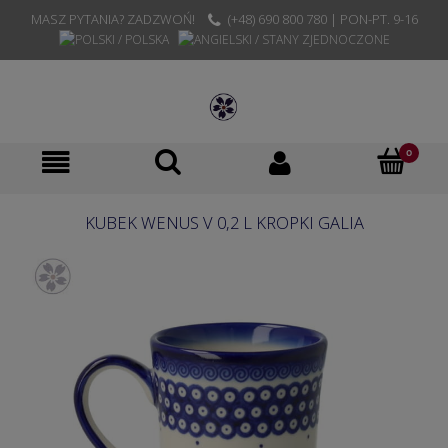
MASZ PYTANIA? ZADZWOŃ!
(+48) 690 800 780 | PON-PT. 9-16
KUBEK WENUS V 0,2 L KROPKI GALIA