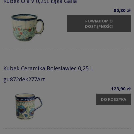
Kubek Ola V 0,25L Łąka Galia
80,80 zł
POWIADOM O
DOSTĘPNOŚCI
Kubek Ceramika Bolesławiec 0,25 L
gu872dek277Art
123,90 zł
DO KOSZYKA