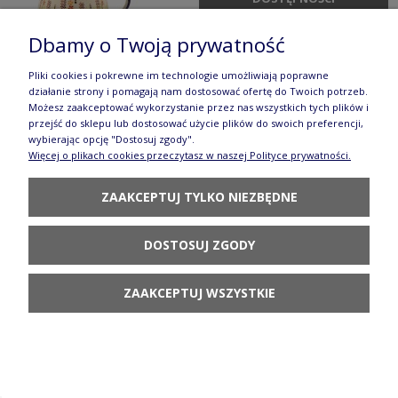
Dbamy o Twoją prywatność
Pliki cookies i pokrewne im technologie umożliwiają poprawne
działanie strony i pomagają nam dostosować ofertę do Twoich potrzeb.
Możesz zaakceptować wykorzystanie przez nas wszystkich tych plików i
Kubek Wenus V 0,2 L Kawa Galia
przejść do sklepu lub dostosować użycie plików do swoich preferencji,
wybierając opcję "Dostosuj zgody".
66,80 zł
Więcej o plikach cookies przeczytasz w naszej Polityce prywatności.
POWIADOM O
ZAAKCEPTUJ TYLKO NIEZBĘDNE
DOSTĘPNOŚCI
DOSTOSUJ ZGODY
ZAAKCEPTUJ WSZYSTKIE
Kubek beczułka V 0,33 L Nasturcja Galia
93,80 zł
DO KOSZYKA