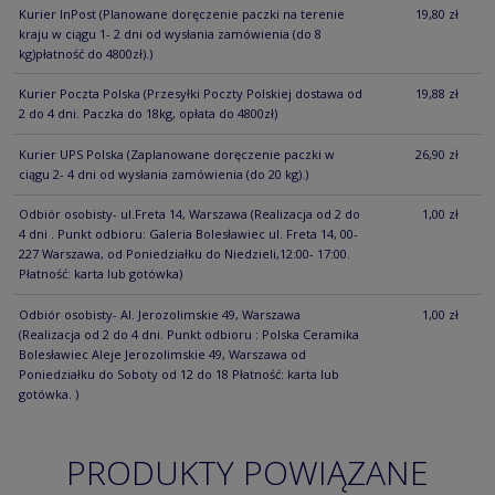
Kurier InPost
(Planowane doręczenie paczki na terenie
19,80 zł
kraju w ciągu 1- 2 dni od wysłania zamówienia (do 8
kg)płatność do 4800zł).)
Kurier Poczta Polska
(Przesyłki Poczty Polskiej dostawa od
19,88 zł
2 do 4 dni. Paczka do 18kg, opłata do 4800zł)
Kurier UPS Polska
(Zaplanowane doręczenie paczki w
26,90 zł
ciągu 2- 4 dni od wysłania zamówienia (do 20 kg).)
Odbiór osobisty- ul.Freta 14, Warszawa
(Realizacja od 2 do
1,00 zł
4 dni . Punkt odbioru: Galeria Bolesławiec ul. Freta 14, 00-
227 Warszawa, od Poniedziałku do Niedzieli,12:00- 17:00.
Płatność: karta lub gotówka)
Odbiór osobisty- Al. Jerozolimskie 49, Warszawa
1,00 zł
(Realizacja od 2 do 4 dni. Punkt odbioru : Polska Ceramika
Bolesławiec Aleje Jerozolimskie 49, Warszawa od
Poniedziałku do Soboty od 12 do 18 Płatność: karta lub
gotówka. )
PRODUKTY POWIĄZANE