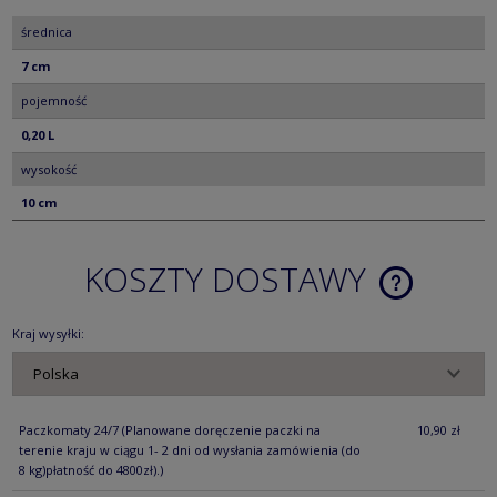
średnica
7 cm
pojemność
0,20 L
wysokość
10 cm
KOSZTY DOSTAWY
CENA NIE ZA
KOSZTÓW PŁ
Kraj wysyłki:
Paczkomaty 24/7
(Planowane doręczenie paczki na
10,90 zł
terenie kraju w ciągu 1- 2 dni od wysłania zamówienia (do
8 kg)płatność do 4800zł).)