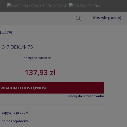
Ę
Koszyk:
(pusty)
dekU4475
C C47 DEKU4475
dostępne wkrótce
137,93 zł
OWIADOM O DOSTĘPNOŚCI
dodaj do przechowalni
zapytaj o produkt
poleć znajomemu