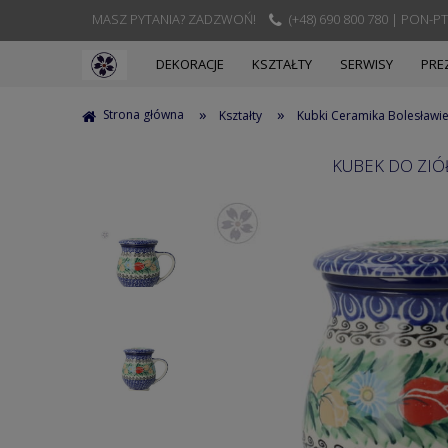
MASZ PYTANIA? ZADZWOŃ!
(+48) 690 800 780 | PON-PT
DEKORACJE
KSZTAŁTY
SERWISY
PRE
»
»
Strona główna
Kształty
Kubki Ceramika Bolesławi
KUBEK DO ZIÓŁ