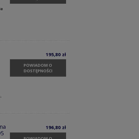
ie
195,80 zł
POWIADOM O
DOSTĘPNOŚCI
c.
zna
196,80 zł
95
POWIADOM O