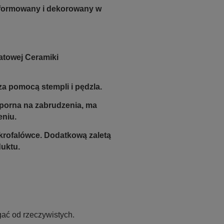
e formowany i dekorowany w
atowej Ceramiki
a pomocą stempli i pędzla.
odporna na zabrudzenia, ma
eniu.
krofalówce. Dodatkową zaletą
duktu.
ać od rzeczywistych.