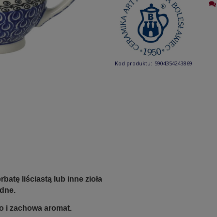
Kod produktu:
5904354243869
atę liściastą lub inne zioła
odne.
ko i zachowa aromat.