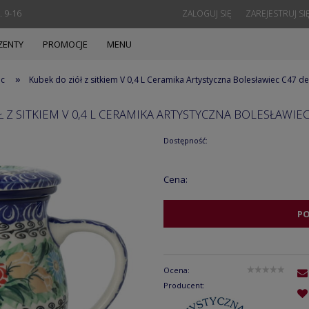
. 9-16
ZALOGUJ SIĘ
ZAREJESTRUJ SI
ZENTY
PROMOCJE
MENU
»
ec
Kubek do ziół z sitkiem V 0,4 L Ceramika Artystyczna Bolesławiec C47 
 Z SITKIEM V 0,4 L CERAMIKA ARTYSTYCZNA BOLESŁAWIE
Dostępność:
Cena:
P
Ocena:
Producent: