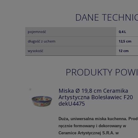
DANE TECHNI
pojemność
0,4 L
długość z uchem
12,5 cm
wysokość
12 cm
PRODUKTY POW
Miska Ø 19,8 cm Ceramika
Artystyczna Bolesławiec F20
dekU4475
Duża, uniwersalna miska kuchenna.
Prod
ręcznie formowany i dekorowany w
Ceramice Artystycznej S.R.A. w