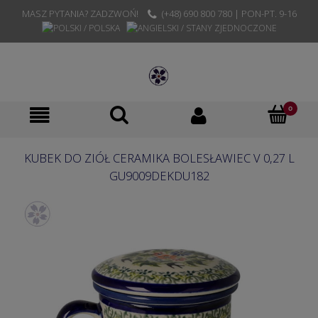
MASZ PYTANIA? ZADZWOŃ!
(+48) 690 800 780 | PON-PT. 9-16
KUBEK DO ZIÓŁ CERAMIKA BOLESŁAWIEC V 0,27 L
GU9009DEKDU182