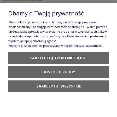
Dbamy o Twoją prywatność
Talerz głęboki ø 22,2 cm V 0,5 L Bolesławiec
Pliki cookies i pokrewne im technologie umożliwiają poprawne
działanie strony i pomagają nam dostosować ofertę do Twoich potrzeb.
GU1002DEKDU182
Możesz zaakceptować wykorzystanie przez nas wszystkich tych plików i
przejść do sklepu lub dostosować użycie plików do swoich preferencji,
187,90 zł
wybierając opcję "Dostosuj zgody".
Więcej o plikach cookies przeczytasz w naszej Polityce prywatności.
DO KOSZYKA
ZAAKCEPTUJ TYLKO NIEZBĘDNE
DOSTOSUJ ZGODY
ZAAKCEPTUJ WSZYSTKIE
Zegar wiszący 29,7 X 22,3 CM GD1077DEKDU182
429,90 zł
DO KOSZYKA