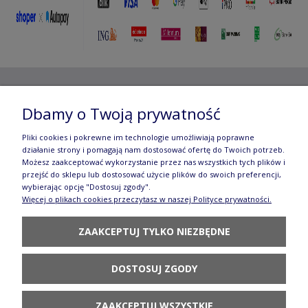
Copyright ©
2012- 2025 Wojciech Czubaczyński
| Aleje
Dbamy o Twoją prywatność
Jerozolimskie 49, 00-696 Warszawa | e-mail:
biuro@e-
Pliki cookies i pokrewne im technologie umożliwiają poprawne
manufaktura.com
|
działanie strony i pomagają nam dostosować ofertę do Twoich potrzeb.
Możesz zaakceptować wykorzystanie przez nas wszystkich tych plików i
przejść do sklepu lub dostosować użycie plików do swoich preferencji,
Wszelkie prawa zastrzeżone. Fotografie oraz opisy zamieszczone
wybierając opcję "Dostosuj zgody".
Więcej o plikach cookies przeczytasz w naszej Polityce prywatności.
na stronie stanowią własność autora, kopiowanie, edycja,
ZAAKCEPTUJ TYLKO NIEZBĘDNE
rozpowszechnianie bez zgody autora zabronione.
Te treści objęte są prawem autorskim, a korzystanie z nich może
być negatywne w skutkach. Jeżeli chcesz uzyskać zgodę, napisz do
DOSTOSUJ ZGODY
nas.
ZAAKCEPTUJ WSZYSTKIE