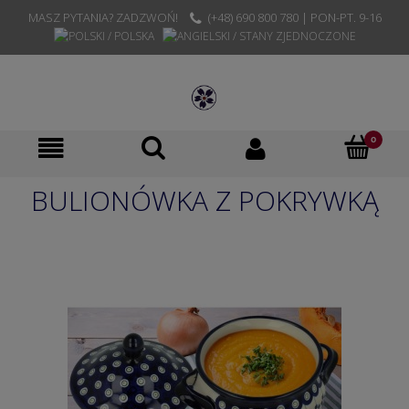
MASZ PYTANIA? ZADZWOŃ!
(+48) 690 800 780 | PON-PT. 9-16
BULIONÓWKA Z POKRYWKĄ