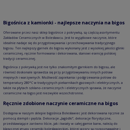
Bigośnica z kamionki - najlepsze naczynia na bigos
Oferowane przez nasz sklep bigośnice z pokrywką, są częścią asortymentu
Zakładów Ceramicznych w Bolesławcu. Jest to wyjątkowe naczynie, które
idealnie nadaje się do przygotowywania i przechowywania tradycyjnego
bigosu. Ten najlepszy garnek do bigosu wykonany jest z wysokiej jakości glinki
ceramicznej, ręcznie formowana i dekorowana, stanowi esencję polskiej
tradycji ceramicznej.
Bigośnica z pokrywką jest nie tylko znakomitym garnkiem do bigosu, ale
również doskonale sprawdza się przy przygotowywaniu innych potraw
mięsnych i warzywnych. Możliwość zapiekania i podgrzewania potraw do
temperatury 280°C w tradycyjnych piekarnikach gazowych i elektrycznych, a
także na płytach szklano-ceramicznych i elektrycznych sprawia, że naczynie
ceramiczne na bigos jest niezwykle wszechstronne.
Ręcznie zdobione naczynie ceramiczne na bigos
Dostępna w naszym sklepie bigośnica Bolesławiec jest dekorowana ręcznie za
pomocą stempli i pędzla. Dekoracje „Jagódki”, dekoracje florystyczne,
przedstawiające zarówno liście, jak i kwiaty w całej gamie barw, należą do
klasycznej grupy ceramiki bolesławieckiej, której wzory są rozpoznawalne i