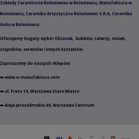
Zakłady Ceramiczne Bolesławiec w Bolesławcu
,
Manufaktura w
Bolesławcu
,
Ceramika Artystyczna Bolesławiec S.R.A
,
Ceramika
Galia w Bolesławcu
.
Oferujemy bogaty wybór
filiżanek
,
kubków
,
talerzy
,
misek
,
czajników
,
serwisów
i innych
kształtów
.
Zapraszamy do naszych sklepów:
➡️
www.e-manufaktura.com
➡️ ul. Freta 14, Warszawa Stare Miasto
➡️ Aleje Jerozolimskie 49, Warszawa Centrum