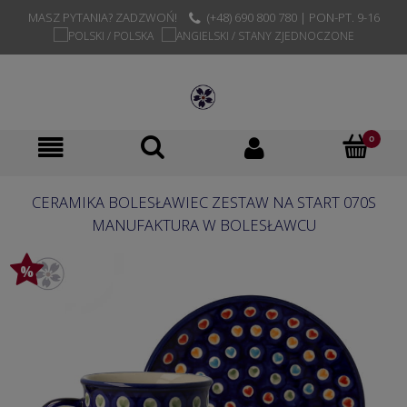
MASZ PYTANIA? ZADZWOŃ!
(+48) 690 800 780 | PON-PT. 9-16
CERAMIKA BOLESŁAWIEC ZESTAW NA START 070S
MANUFAKTURA W BOLESŁAWCU