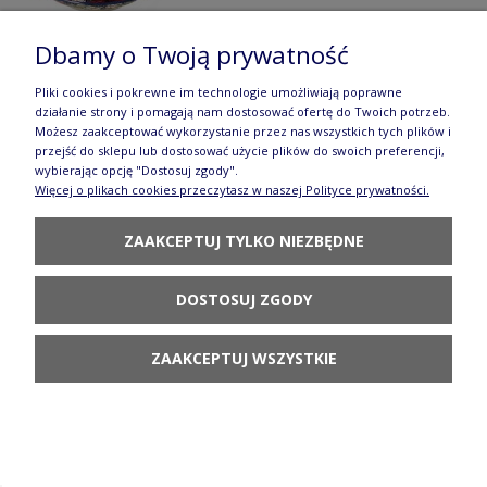
Dbamy o Twoją prywatność
Pliki cookies i pokrewne im technologie umożliwiają poprawne
działanie strony i pomagają nam dostosować ofertę do Twoich potrzeb.
Talerz deserowy Ø 18 cm T131 GM13
Możesz zaakceptować wykorzystanie przez nas wszystkich tych plików i
przejść do sklepu lub dostosować użycie plików do swoich preferencji,
Manufaktura w Bolesławcu
wybierając opcję "Dostosuj zgody".
Więcej o plikach cookies przeczytasz w naszej Polityce prywatności.
69,90 zł
DO KOSZYKA
ZAAKCEPTUJ TYLKO NIEZBĘDNE
DOSTOSUJ ZGODY
ZAAKCEPTUJ WSZYSTKIE
Talerz deserowy Ø 18 cm T131 DPML
Manufaktura w Bolesławcu
69,90 zł