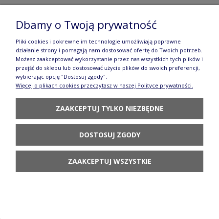
Dbamy o Twoją prywatność
Kubek beczułka V 0,33 L Górka Galia
Pliki cookies i pokrewne im technologie umożliwiają poprawne
działanie strony i pomagają nam dostosować ofertę do Twoich potrzeb.
87,80 zł
Możesz zaakceptować wykorzystanie przez nas wszystkich tych plików i
przejść do sklepu lub dostosować użycie plików do swoich preferencji,
POWIADOM O
wybierając opcję "Dostosuj zgody".
DOSTĘPNOŚCI
Więcej o plikach cookies przeczytasz w naszej Polityce prywatności.
ZAAKCEPTUJ TYLKO NIEZBĘDNE
DOSTOSUJ ZGODY
Kubek Ola V 0,25 L Kawa Galia
ZAAKCEPTUJ WSZYSTKIE
73,80 zł
DO KOSZYKA