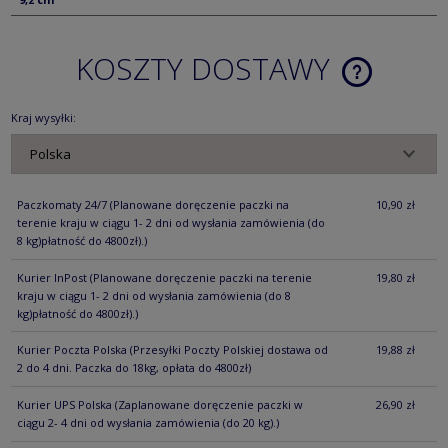
KOSZTY DOSTAWY
CENA NIE ZA
KOSZTÓW PŁ
Kraj wysyłki:
Paczkomaty 24/7
(Planowane doręczenie paczki na
10,90 zł
terenie kraju w ciągu 1- 2 dni od wysłania zamówienia (do
8 kg)płatność do 4800zł).)
Kurier InPost
(Planowane doręczenie paczki na terenie
19,80 zł
kraju w ciągu 1- 2 dni od wysłania zamówienia (do 8
kg)płatność do 4800zł).)
Kurier Poczta Polska
(Przesyłki Poczty Polskiej dostawa od
19,88 zł
2 do 4 dni. Paczka do 18kg, opłata do 4800zł)
Kurier UPS Polska
(Zaplanowane doręczenie paczki w
26,90 zł
ciągu 2- 4 dni od wysłania zamówienia (do 20 kg).)