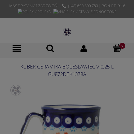
MASZ PYTANIA? ZADZWOŃ!
(+48) 690 800 780 | PON-PT. 9-16
KUBEK CERAMIKA BOLESŁAWIEC V 0,25 L
GU872DEK1378A