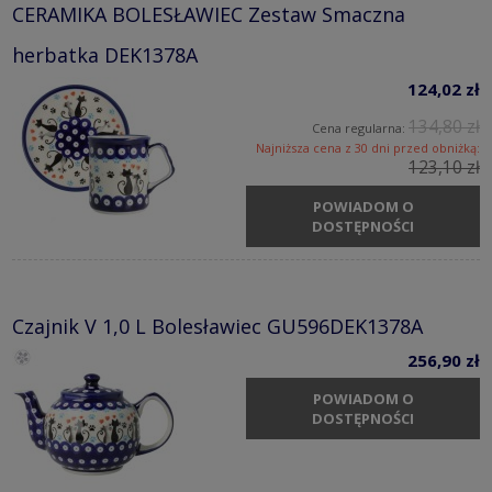
CERAMIKA BOLESŁAWIEC Zestaw Smaczna
herbatka DEK1378A
124,02 zł
134,80 zł
Cena regularna:
Najniższa cena z 30 dni przed obniżką:
123,10 zł
POWIADOM O
DOSTĘPNOŚCI
Czajnik V 1,0 L Bolesławiec GU596DEK1378A
256,90 zł
POWIADOM O
DOSTĘPNOŚCI