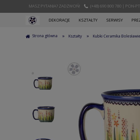
MASZ PYTANIA? ZADZWOŃ!
(+48) 690 800 780 | PON-PT
DEKORACJE
KSZTAŁTY
SERWISY
PRE
»
»
Strona główna
Kształty
Kubki Ceramika Bolesławi