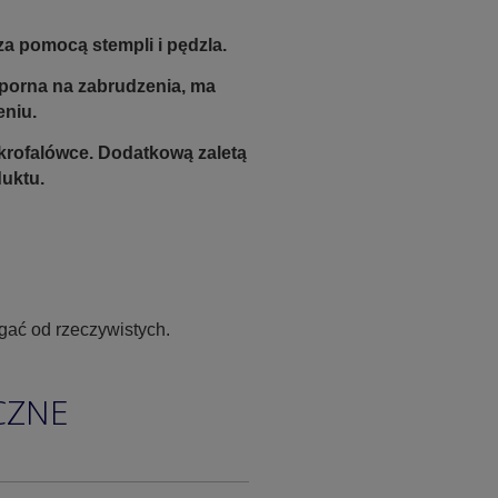
a pomocą stempli i pędzla.
odporna na zabrudzenia, ma
eniu.
krofalówce. Dodatkową zaletą
duktu.
gać od rzeczywistych.
CZNE