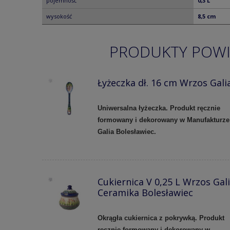
pojemność
0,3 L
wysokość
8,5 cm
PRODUKTY POW
Łyżeczka dł. 16 cm Wrzos Gali
Uniwersalna łyżeczka. Produkt ręcznie
formowany i dekorowany w Manufakturze
Galia Bolesławiec.
Cukiernica V 0,25 L Wrzos Gal
Ceramika Bolesławiec
Okrągła cukiernica z pokrywką. Produkt
ręcznie formowany i dekorowany w