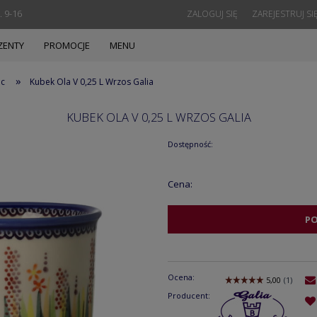
. 9-16
ZALOGUJ SIĘ
ZAREJESTRUJ SI
ZENTY
PROMOCJE
MENU
»
ec
Kubek Ola V 0,25 L Wrzos Galia
KUBEK OLA V 0,25 L WRZOS GALIA
Dostępność:
Cena:
P
Ocena:
Producent: