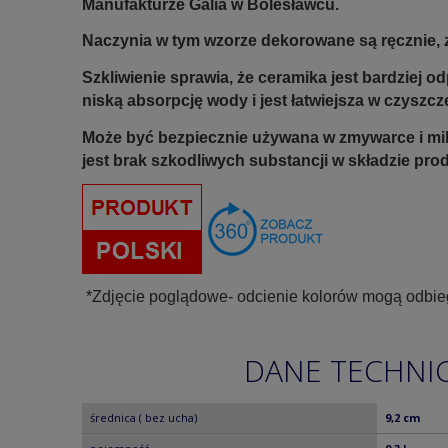
Manufakturze Galia w Bolesławcu.
Naczynia w tym wzorze dekorowane są ręcznie, z
Szkliwienie sprawia, że ceramika jest bardziej 
niską absorpcję wody i jest łatwiejsza w czyszcz
Może być bezpiecznie używana w zmywarce i mi
jest brak szkodliwych substancji w składzie pro
*Zdjęcie poglądowe- odcienie kolorów mogą odbie
DANE TECHNI
średnica ( bez ucha)
9,2 cm