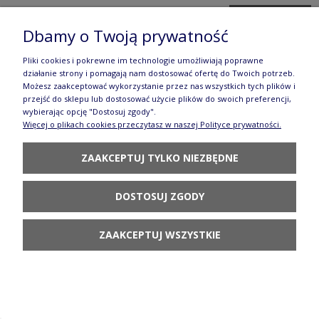
DO KOSZYKA
Dbamy o Twoją prywatność
Pliki cookies i pokrewne im technologie umożliwiają poprawne
działanie strony i pomagają nam dostosować ofertę do Twoich potrzeb.
Możesz zaakceptować wykorzystanie przez nas wszystkich tych plików i
przejść do sklepu lub dostosować użycie plików do swoich preferencji,
wybierając opcję "Dostosuj zgody".
Więcej o plikach cookies przeczytasz w naszej Polityce prywatności.
Filiżanka i spodek V 0,2 L F043 GZ44 Manufaktura
w Bolesławcu Forest Line
ZAAKCEPTUJ TYLKO NIEZBĘDNE
144,90 zł
DOSTOSUJ ZGODY
DO KOSZYKA
ZAAKCEPTUJ WSZYSTKIE
Miska V 0,4 L M089 IM02 Manufaktura w