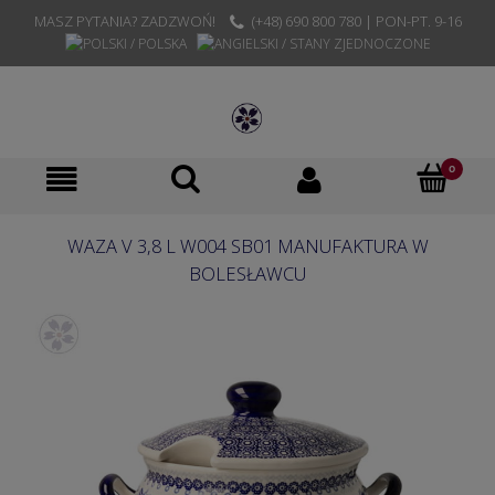
MASZ PYTANIA? ZADZWOŃ!
(+48) 690 800 780 | PON-PT. 9-16
WAZA V 3,8 L W004 SB01 MANUFAKTURA W
BOLESŁAWCU